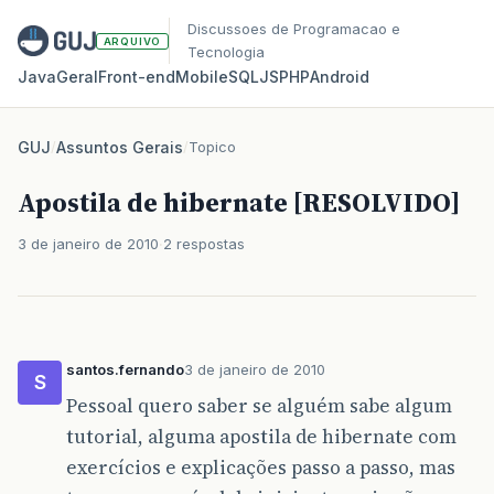
Discussoes de Programacao e
ARQUIVO
Tecnologia
Java
Geral
Front‑end
Mobile
SQL
JS
PHP
Android
GUJ
/
Assuntos Gerais
/
Topico
Apostila de hibernate [RESOLVIDO]
3 de janeiro de 2010
2 respostas
santos.fernando
3 de janeiro de 2010
S
Pessoal quero saber se alguém sabe algum
tutorial, alguma apostila de hibernate com
exercícios e explicações passo a passo, mas