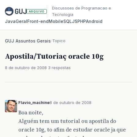
Discussoes de Programacao e
ARQUIVO
Tecnologia
Java
Geral
Front‑end
Mobile
SQL
JS
PHP
Android
GUJ
/
Assuntos Gerais
/
Topico
Apostila/Tutoriaç oracle 10g
8 de outubro de 2008
3 respostas
Flavio_machine
8 de outubro de 2008
Boa noite,
Alguém tem um tutorial ou apostila do
oracle 10g, to afim de estudar oracle ja que