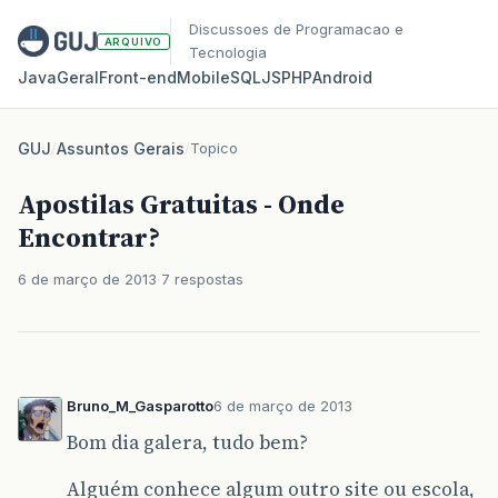
Discussoes de Programacao e
ARQUIVO
Tecnologia
Java
Geral
Front‑end
Mobile
SQL
JS
PHP
Android
GUJ
/
Assuntos Gerais
/
Topico
Apostilas Gratuitas - Onde
Encontrar?
6 de março de 2013
7 respostas
Bruno_M_Gasparotto
6 de março de 2013
Bom dia galera, tudo bem?
Alguém conhece algum outro site ou escola,