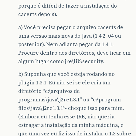
porque é difícil de fazer a instalação do
cacerts depois).
a) Você precisa pegar o arquivo cacerts de
uma versão mais nova do Java (1.4.2_04 ou
posterior). Nem adianta pegar da 1.4.1.
Procure dentro dos diretórios, deve ficar em
algum lugar como jre\lib\security.
b) Suponha que você esteja rodando no
plugin 1.3.1. Eu não sei se ele cria um
diretório “c:\arquivos de
programas\java\j2re1.3.1” ou “c:\program
files\java\j2re1.3.1”- cheque isso para mim.
(Embora eu tenha esse JRE, não queria
estragar a instalação da minha máquina, é
que uma vez eu fiz isso de instalar o 1.3 sobre