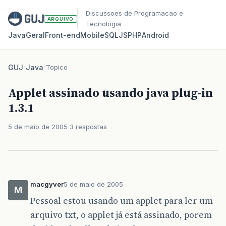
Discussoes de Programacao e
ARQUIVO
Tecnologia
Java
Geral
Front‑end
Mobile
SQL
JS
PHP
Android
GUJ
/
Java
/
Topico
Applet assinado usando java plug-in
1.3.1
5 de maio de 2005
3 respostas
macgyver
5 de maio de 2005
M
Pessoal estou usando um applet para ler um
arquivo txt, o applet já está assinado, porem