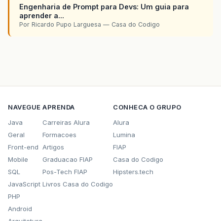
Engenharia de Prompt para Devs: Um guia para
aprender a...
Por Ricardo Pupo Larguesa — Casa do Codigo
NAVEGUE
APRENDA
CONHECA O GRUPO
Java
Carreiras Alura
Alura
Geral
Formacoes
Lumina
Front-end
Artigos
FIAP
Mobile
Graduacao FIAP
Casa do Codigo
SQL
Pos-Tech FIAP
Hipsters.tech
JavaScript
Livros Casa do Codigo
PHP
Android
Arquitetura