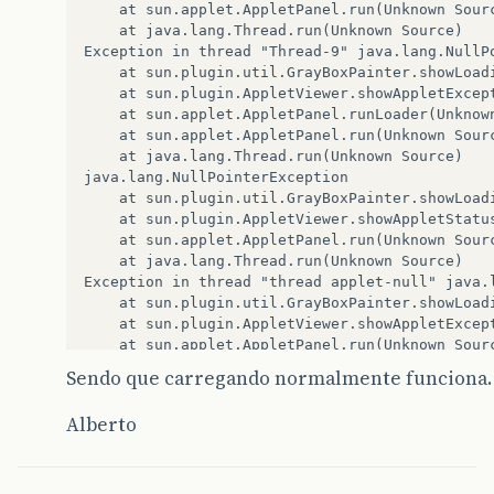
	at sun.applet.AppletPanel.run(Unknown Source)

	at java.lang.Thread.run(Unknown Source)

Exception in thread "Thread-9" java.lang.NullPo
	at sun.plugin.util.GrayBoxPainter.showLoadingError(Unknown Source)

	at sun.plugin.AppletViewer.showAppletException(Unknown Source)

	at sun.applet.AppletPanel.runLoader(Unknown Source)

	at sun.applet.AppletPanel.run(Unknown Source)

	at java.lang.Thread.run(Unknown Source)

java.lang.NullPointerException

	at sun.plugin.util.GrayBoxPainter.showLoadingError(Unknown Source)

	at sun.plugin.AppletViewer.showAppletStatus(Unknown Source)

	at sun.applet.AppletPanel.run(Unknown Source)

	at java.lang.Thread.run(Unknown Source)

Exception in thread "thread applet-null" java.l
	at sun.plugin.util.GrayBoxPainter.showLoadingError(Unknown Source)

	at sun.plugin.AppletViewer.showAppletException(Unknown Source)

	at sun.applet.AppletPanel.run(Unknown Source)

	at java.lang.Thread.run(Unknown Source)

Sendo que carregando normalmente funciona.
java.lang.NullPointerException

	at sun.plugin.util.GrayBoxPainter.showLoadingError(Unknown Source)

Alberto
	at sun.plugin.AppletViewer.showAppletStatus(Unknown Source)

	at sun.applet.AppletPanel.createApplet(Unknown Source)

	at sun.plugin.AppletViewer.createApplet(Unknown Source)

	at sun.applet.AppletPanel.runLoader(Unknown Source)
