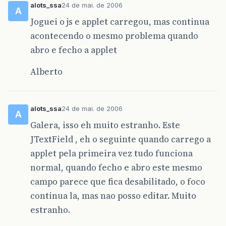
alots_ssa
24 de mai. de 2006
	at sun.applet.AppletPanel.run(Unknown Source)

A
	at java.lang.Thread.run(Unknown Source)

Joguei o js e applet carregou, mas continua
Exception in thread "Thread-14" java.lang.NullP
acontecendo o mesmo problema quando
	at sun.plugin.util.GrayBoxPainter.showLoadingError(Unknown Source)

	at sun.plugin.AppletViewer.showAppletException(Unknown Source)

abro e fecho a applet
	at sun.applet.AppletPanel.runLoader(Unknown Source)

	at sun.applet.AppletPanel.run(Unknown Source)

Alberto
	at java.lang.Thread.run(Unknown Source)

java.lang.NullPointerException

	at sun.plugin.util.GrayBoxPainter.showLoadingError(Unknown Source)

	at sun.plugin.AppletViewer.showAppletStatus(Unknown Source)

alots_ssa
24 de mai. de 2006
A
	at sun.applet.AppletPanel.run(Unknown Source)

Galera, isso eh muito estranho. Este
	at java.lang.Thread.run(Unknown Source)

Exception in thread "thread applet-null" java.l
JTextField , eh o seguinte quando carrego a
	at sun.plugin.util.GrayBoxPainter.showLoadingError(Unknown Source)

applet pela primeira vez tudo funciona
	at sun.plugin.AppletViewer.showAppletException(Unknown Source)

	at sun.applet.AppletPanel.run(Unknown Source)

normal, quando fecho e abro este mesmo
campo parece que fica desabilitado, o foco
continua la, mas nao posso editar. Muito
estranho.