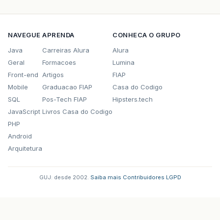
NAVEGUE
APRENDA
CONHECA O GRUPO
Java
Carreiras Alura
Alura
Geral
Formacoes
Lumina
Front-end
Artigos
FIAP
Mobile
Graduacao FIAP
Casa do Codigo
SQL
Pos-Tech FIAP
Hipsters.tech
JavaScript
Livros Casa do Codigo
PHP
Android
Arquitetura
GUJ: desde 2002.
·
Saiba mais
·
Contribuidores
·
LGPD