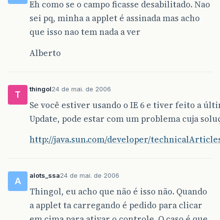
Eh como se o campo ficasse desabilitado. Nao
sei pq, minha a applet é assinada mas acho
que isso nao tem nada a ver
Alberto
thingol
24 de mai. de 2006
T
Se você estiver usando o IE 6 e tiver feito a úl
Update, pode estar com um problema cuja soluç
http://java.sun.com/developer/technicalArticl
alots_ssa
24 de mai. de 2006
A
Thingol, eu acho que não é isso não. Quando
a applet ta carregando é pedido para clicar
em cima para ativar o controle. O caso é que