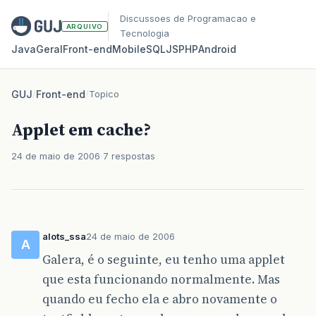
Discussoes de Programacao e
ARQUIVO
Tecnologia
Java
Geral
Front‑end
Mobile
SQL
JS
PHP
Android
GUJ
/
Front-end
/
Topico
Applet em cache?
24 de maio de 2006
7 respostas
alots_ssa
24 de maio de 2006
A
Galera, é o seguinte, eu tenho uma applet
que esta funcionando normalmente. Mas
quando eu fecho ela e abro novamente o