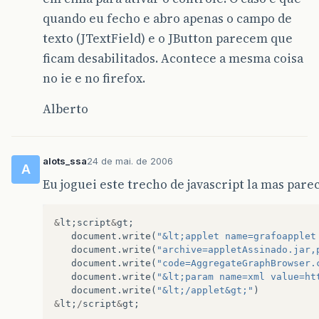
quando eu fecho e abro apenas o campo de
texto (JTextField) e o JButton parecem que
ficam desabilitados. Acontece a mesma coisa
no ie e no firefox.
Alberto
alots_ssa
24 de mai. de 2006
A
Eu joguei este trecho de javascript la mas pare
&
lt
;
script
&
gt
;
document
.
write
(
"&lt;applet name=grafoapplet
document
.
write
(
"archive=appletAssinado.jar,
document
.
write
(
"code=AggregateGraphBrowser.
document
.
write
(
"&lt;param name=xml value=ht
document
.
write
(
"&lt;/applet&gt;"
)
&
lt
;
/
script
&
gt
;