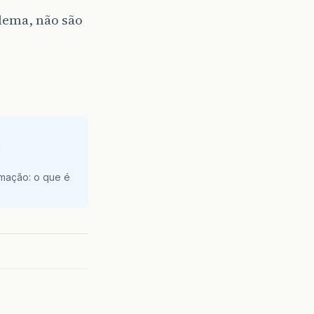
lema, não são
e
amação: o que é