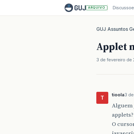
Discussoe
ARQUIVO
GUJ
Assuntos Ge
/
Applet n
3 de fevereiro de 
tioola
3 de
T
Alguem j
applets?
O curso
javascri