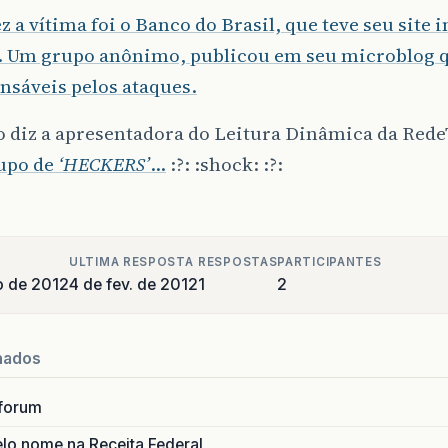
z a vítima foi o Banco do Brasil, que teve seu site 
. Um grupo anônimo, publicou em seu microblog q
nsáveis pelos ataques.
 diz a apresentadora do Leitura Dinâmica da Rede
upo de
‘HECKERS’
…
:?: :shock: :?:
ULTIMA RESPOSTA
RESPOSTAS
PARTICIPANTES
o de 2012
4 de fev. de 2012
1
2
nados
forum
lo nome na Receita Federal