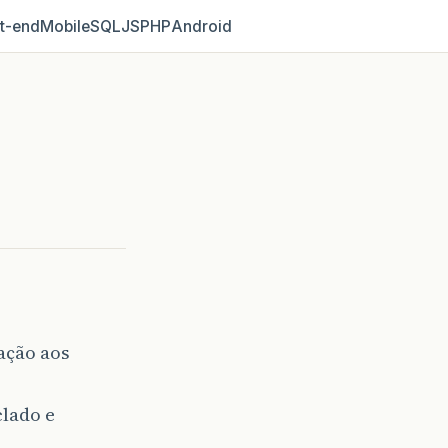
t‑end
Mobile
SQL
JS
PHP
Android
ação aos
lado e