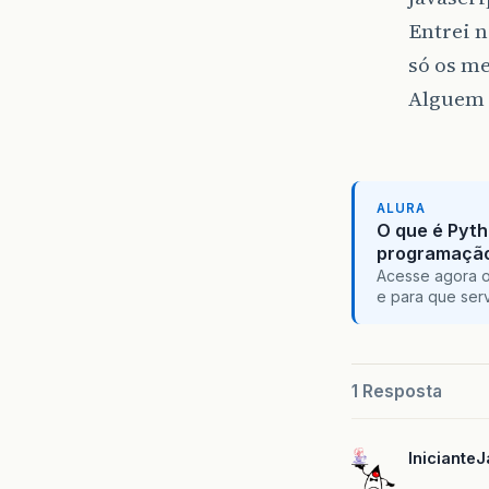
Entrei n
só os me
Alguem 
ALURA
O que é Pyth
programaçã
Acesse agora o
e para que serv
1 Resposta
Iniciante