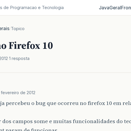
Java
Geral
Fron
s de Programacao e Tecnologia
rais
/
Topico
o Firefox 10
2012
1 resposta
 fevereiro de 2012
a percebeu o bug que ocorreu no firefox 10 em rel
r dos campos some e muitas funcionalidades do tec
pt param de funcionar.