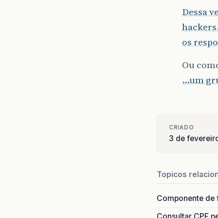
Dessa ve
hackers
os respo
Ou como
…um gr
CRIADO
3 de fevereir
Topicos relacio
Componente de 
Consultar CPF pe