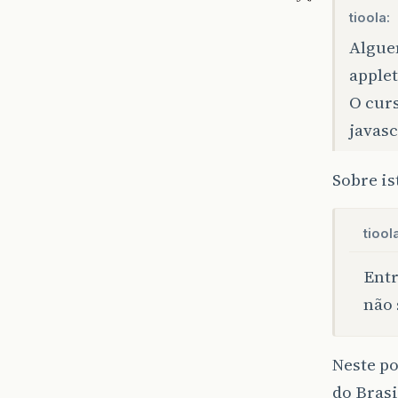
tioola:
Alguem
applet
O cur
javasc
Sobre is
tiool
Entr
não 
Neste po
do Brasi