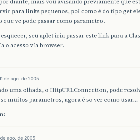
por diante, mais vou avisando previamente que este
ervir para links pequenos, poi como é do tipo get e
do que vc pode passar como parametro.
 esquecer, seu aplet iria passar este link para a Cla
a o acesso via browser.
11 de ago. de 2005
ndo uma olhada, o HttpURLConnection, pode resolv
sse muitos parametros, agora é so ver como usar…
n:
1 de ago. de 2005