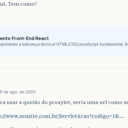
ml. Tem como?
ento Front-End React
mponente à liderança técnica! HTML/CSS/JavaScript fundamental, 
11 de ago. de 2005
ara usar a qustão do proxylet, seria uma url como se
p://www.seusite.com.br/ServletAcao?codigo=1&
…