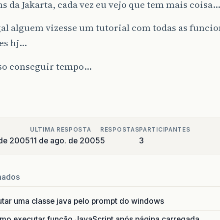
 da Jakarta, cada vez eu vejo que tem mais coisa
gal alguem vizesse um tutorial com todas as funci
es hj…
 so conseguir tempo…
ULTIMA RESPOSTA
RESPOSTAS
PARTICIPANTES
 de 2005
11 de ago. de 2005
5
3
nados
utar uma classe java pelo prompt do windows
o executar função JavaScript após página carregada