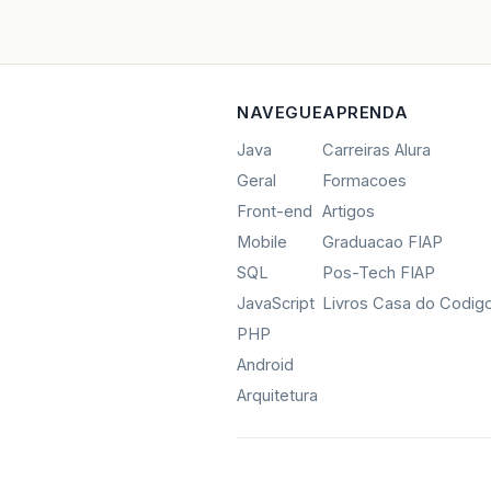
NAVEGUE
APRENDA
Java
Carreiras Alura
Geral
Formacoes
Front-end
Artigos
Mobile
Graduacao FIAP
SQL
Pos-Tech FIAP
JavaScript
Livros Casa do Codig
PHP
Android
Arquitetura