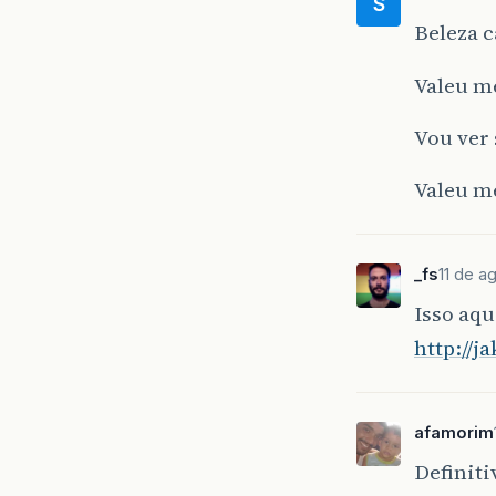
S
Beleza c
Valeu m
Vou ver 
Valeu m
_fs
11 de a
Isso aqu
http://j
afamorim
Definiti