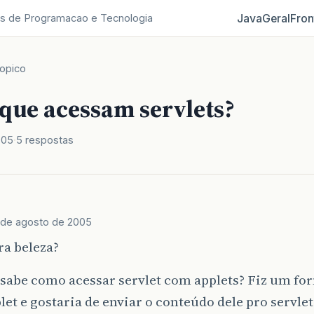
Java
Geral
Fron
s de Programacao e Tecnologia
opico
 que acessam servlets?
005
5 respostas
1 de agosto de 2005
era beleza?
sabe como acessar servlet com applets? Fiz um f
et e gostaria de enviar o conteúdo dele pro servl