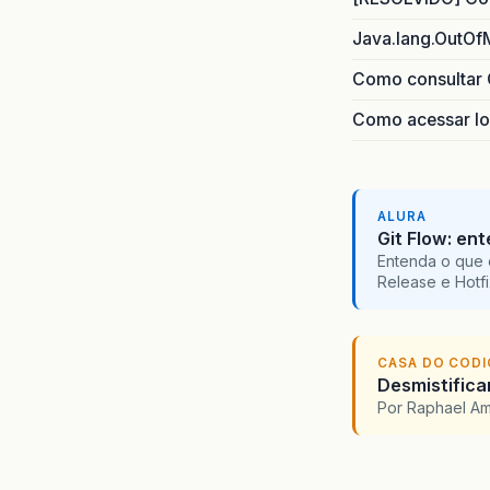
Java.lang.OutOf
Como consultar 
Como acessar lo
ALURA
Git Flow: en
Entenda o que 
Release e Hotf
CASA DO COD
Desmistifica
Por Raphael A