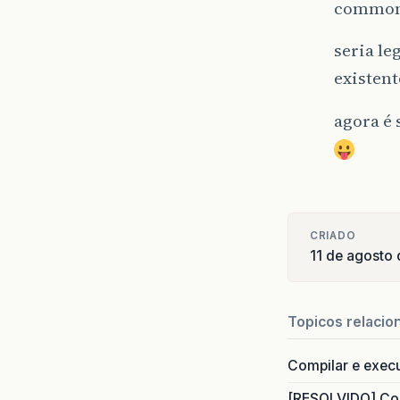
commons
seria le
existent
agora é
CRIADO
11 de agosto
Topicos relacio
Compilar e exec
[RESOLVIDO] Com