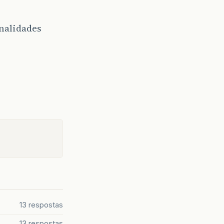
…
onalidades
13 respostas
13 respostas