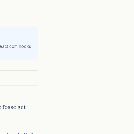
React com hooks
 fosse get