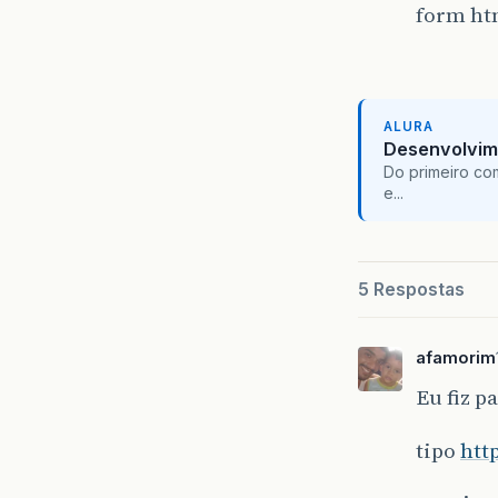
form ht
ALURA
Desenvolvim
Do primeiro co
e...
5 Respostas
afamorim
Eu fiz p
tipo
htt