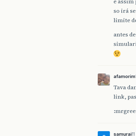
e assim 
so irá s
limite 
antes de
simulari
afamorim
Tava da
link, pa
:mrgree
samurai
1