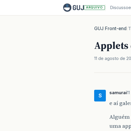
Discussoe
ARQUIVO
GUJ
Front-end
/
/
T
Applets
11 de agosto de 2
samurai
1
S
e aí gal
Alguém 
uma appl