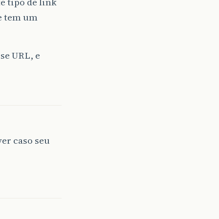
 tipo de link
le tem um
sse URL, e
er caso seu