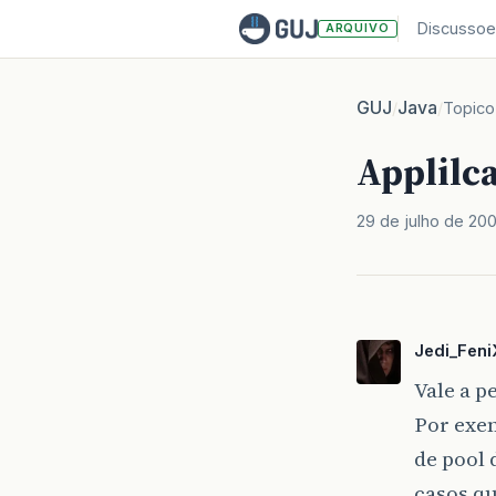
Discussoe
ARQUIVO
GUJ
Java
/
/
Topico
Applilc
29 de julho de 20
Jedi_Feni
Vale a p
Por exem
de pool 
casos qu