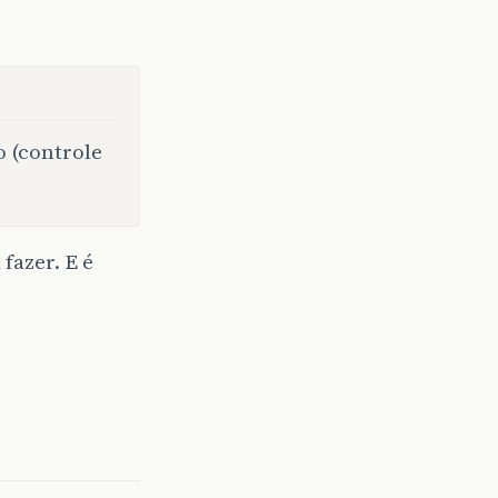
o (controle
fazer. E é