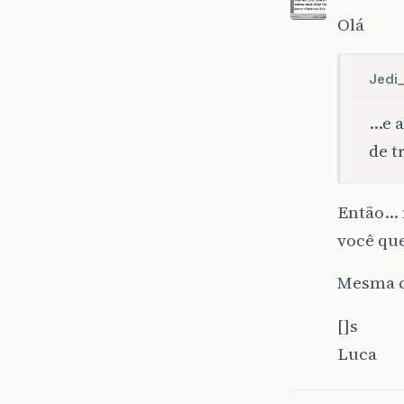
Olá
Jedi_
…e a
de t
Então… n
você qu
Mesma c
[]s
Luca