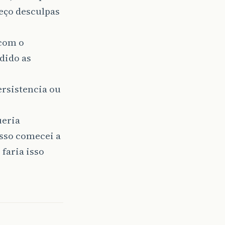
eço desculpas
 com o
dido as
ersistencia ou
ueria
sso comecei a
faria isso