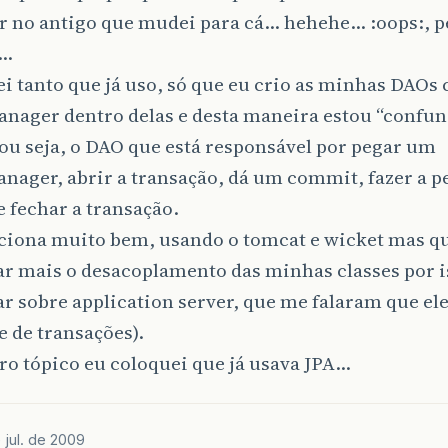
ar no antigo que mudei para cá… hehehe… :oops:, p
o…
ei tanto que já uso, só que eu crio as minhas DAOs
anager dentro delas e desta maneira estou “confun
 ou seja, o DAO que está responsável por pegar um
nager, abrir a transação, dá um commit, fazer a p
e fechar a transação.
nciona muito bem, usando o tomcat e wicket mas q
r mais o desacoplamento das minhas classes por i
r sobre application server, que me falaram que ele 
e de transações).
ro tópico eu coloquei que já usava JPA…
 jul. de 2009