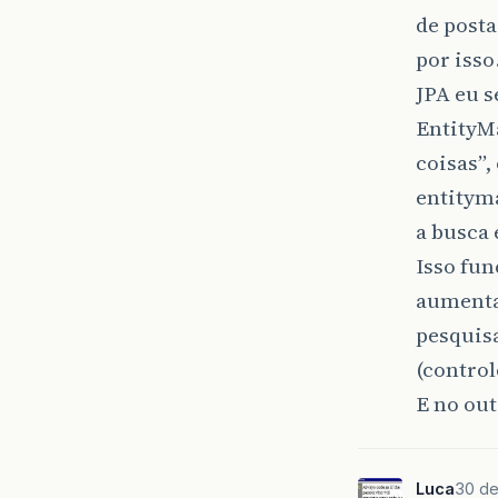
de post
por iss
JPA eu s
EntityM
coisas”,
entityma
a busca 
Isso fu
aumenta
pesquisa
(control
E no out
Luca
30 de