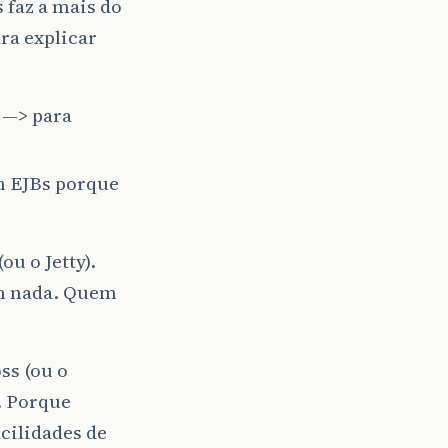
 faz a mais do
ra explicar
 —> para
am EJBs porque
ou o Jetty).
em nada. Quem
ss (ou o
. Porque
acilidades de