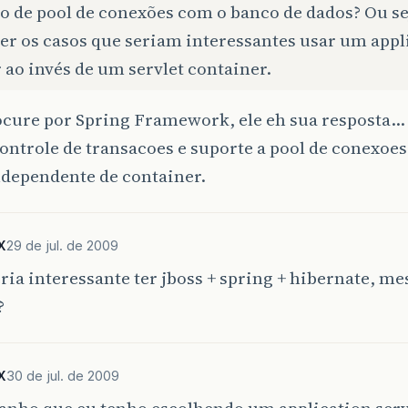
o de pool de conexões com o banco de dados? Ou se
er os casos que seriam interessantes usar um appl
 ao invés de um servlet container.
ocure por Spring Framework, ele eh sua resposta…
ontrole de transacoes e suporte a pool de conexoes
ndependente de container.
X
29 de jul. de 2009
ria interessante ter jboss + spring + hibernate, m
?
X
30 de jul. de 2009
ganho que eu tenho escolhendo um application serv