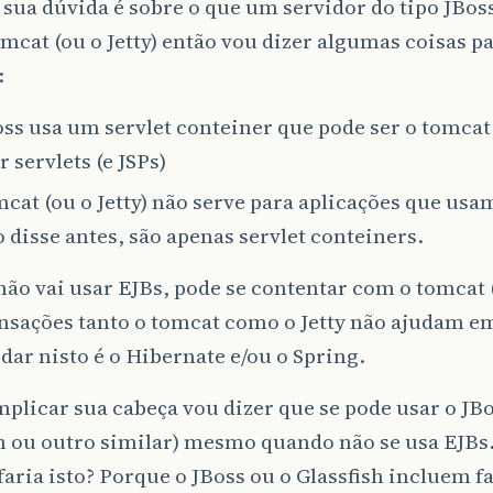
 sua dúvida é sobre o que um servidor do tipo JBoss
mcat (ou o Jetty) então vou dizer algumas coisas pa
:
oss usa um servlet conteiner que pode ser o tomcat
r servlets (e JSPs)
cat (ou o Jetty) não serve para aplicações que us
disse antes, são apenas servlet conteiners.
não vai usar EJBs, pode se contentar com o tomcat (
ansações tanto o tomcat como o Jetty não ajudam 
dar nisto é o Hibernate e/ou o Spring.
plicar sua cabeça vou dizer que se pode usar o JBo
sh ou outro similar) mesmo quando não se usa EJBs
aria isto? Porque o JBoss ou o Glassfish incluem f