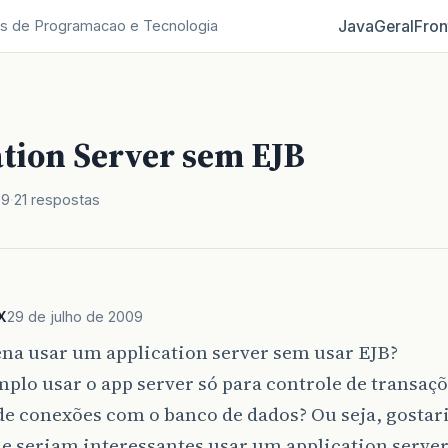
Java
Geral
Fron
s de Programacao e Tecnologia
ation Server sem EJB
09
21 respostas
X
29 de julho de 2009
ena usar um application server sem usar EJB?
plo usar o app server só para controle de transaçõ
de conexões com o banco de dados? Ou seja, gostari
e seriam interessantes usar um application server