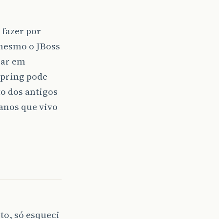
 fazer por
 mesmo o JBoss
sar em
Spring pode
to dos antigos
anos que vivo
rto, só esqueci