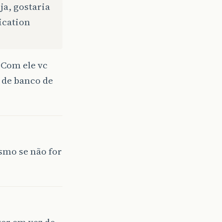
ja, gostaria
ication
 Com ele vc
 de banco de
esmo se não for
er em vez de