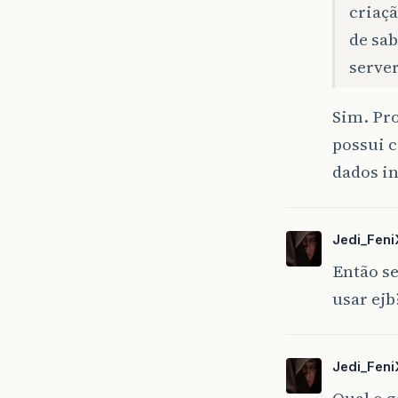
criaçã
de sab
server
Sim. Pr
possui c
dados i
Jedi_Feni
Então se
usar ejb
Jedi_Feni
Qual o 