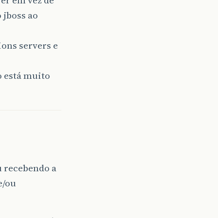
 jboss ao
ons servers e
o está muito
u recebendo a
e/ou