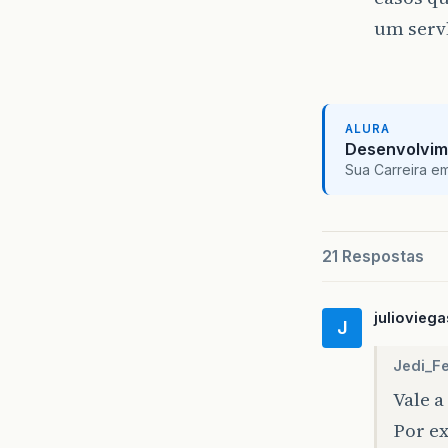
um servl
ALURA
Desenvolvim
Sua Carreira e
21 Respostas
julioviega
J
Jedi_Fe
Vale a
Por ex