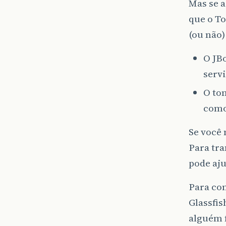
Mas se a
que o To
(ou não)
O JB
servi
O tom
como 
Se você 
Para tr
pode aju
Para com
Glassfi
alguém f