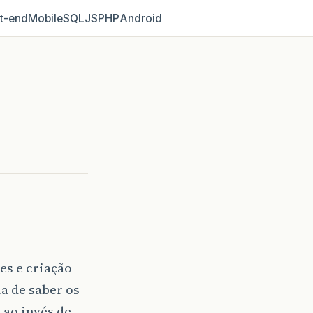
t‑end
Mobile
SQL
JS
PHP
Android
es e criação
a de saber os
 ao invés de