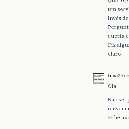
um servl
invés d
Pergunt
queria e
Fiz algu
claro.
Luca
30 de
Olá
Não sei
mesma re
Hiberna