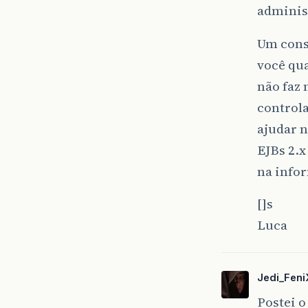
administ
Um conse
você qu
não faz 
controla
ajudar n
EJBs 2.
na info
[]s
Luca
Jedi_Feni
Postei o