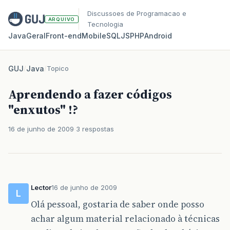
Discussoes de Programacao e
ARQUIVO
Tecnologia
Java
Geral
Front‑end
Mobile
SQL
JS
PHP
Android
GUJ
/
Java
/
Topico
Aprendendo a fazer códigos
"enxutos" !?
16 de junho de 2009
3 respostas
Lector
16 de junho de 2009
L
Olá pessoal, gostaria de saber onde posso
achar algum material relacionado à técnicas