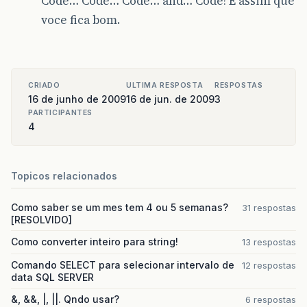
Code… Code… Code… and… Code! É assim que
voce fica bom.
CRIADO
ULTIMA RESPOSTA
RESPOSTAS
16 de junho de 2009
16 de jun. de 2009
3
PARTICIPANTES
4
Topicos relacionados
Como saber se um mes tem 4 ou 5 semanas?
31 respostas
[RESOLVIDO]
Como converter inteiro para string!
13 respostas
Comando SELECT para selecionar intervalo de
12 respostas
data SQL SERVER
&, &&, |, ||. Qndo usar?
6 respostas