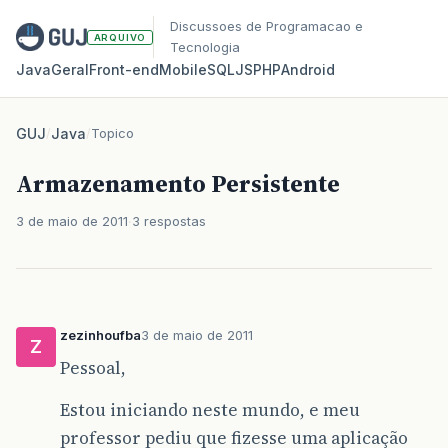
Discussoes de Programacao e
ARQUIVO
Tecnologia
Java
Geral
Front‑end
Mobile
SQL
JS
PHP
Android
GUJ
/
Java
/
Topico
Armazenamento Persistente
3 de maio de 2011
3 respostas
zezinhoufba
3 de maio de 2011
Z
Pessoal,
Estou iniciando neste mundo, e meu
professor pediu que fizesse uma aplicação