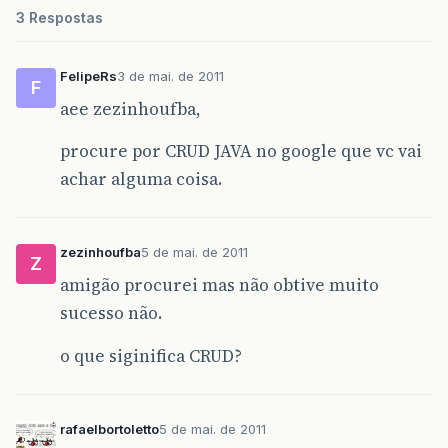
3 Respostas
FelipeRs
3 de mai. de 2011
F
aee zezinhoufba,
procure por CRUD JAVA no google que vc vai
achar alguma coisa.
zezinhoufba
5 de mai. de 2011
Z
amigão procurei mas não obtive muito
sucesso não.
o que siginifica CRUD?
rafaelbortoletto
5 de mai. de 2011