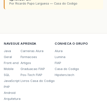
Por Ricardo Pupo Larguesa — Casa do Codigo
NAVEGUE
APRENDA
CONHECA O GRUPO
Java
Carreiras Alura
Alura
Geral
Formacoes
Lumina
Front-end
Artigos
FIAP
Mobile
Graduacao FIAP
Casa do Codigo
SQL
Pos-Tech FIAP
Hipsters.tech
JavaScript
Livros Casa do Codigo
PHP
Android
Arquitetura