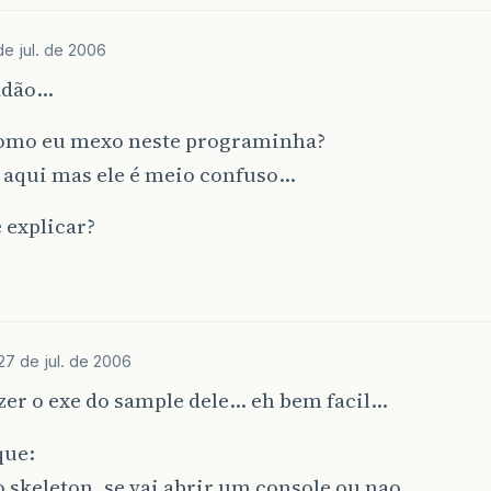
de jul. de 2006
adão…
omo eu mexo neste programinha?
 aqui mas ele é meio confuso…
 explicar?
27 de jul. de 2006
zer o exe do sample dele… eh bem facil…
que:
o skeleton, se vai abrir um console ou nao