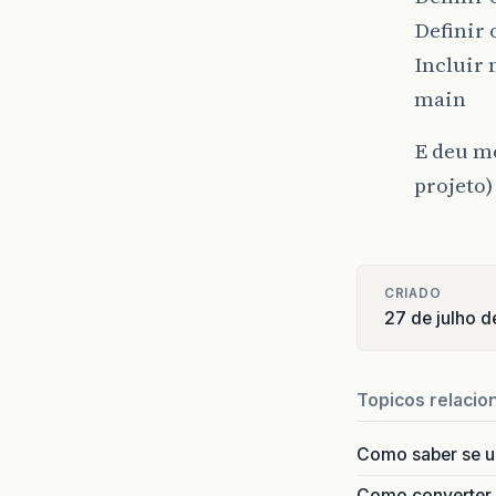
Definir 
Incluir 
main
E deu me
projeto)
CRIADO
27 de julho 
Topicos relacio
Como saber se 
Como converter i