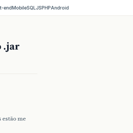
t‑end
Mobile
SQL
JS
PHP
Android
 .jar
s estão me