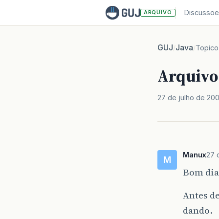
Discussoe
ARQUIVO
GUJ
Java
/
/
Topico
Arquivo
27 de julho de 20
Manux
27 
M
Bom dia
Antes de
dando.