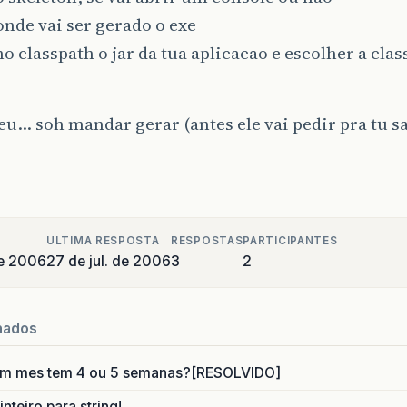
onde vai ser gerado o exe
no classpath o jar da tua aplicacao e escolher a cla
u… soh mandar gerar (antes ele vai pedir pra tu sa
ULTIMA RESPOSTA
RESPOSTAS
PARTICIPANTES
de 2006
27 de jul. de 2006
3
2
nados
um mes tem 4 ou 5 semanas?[RESOLVIDO]
nteiro para string!