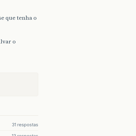
sse que tenha o
lvar o
31 respostas
13 respostas