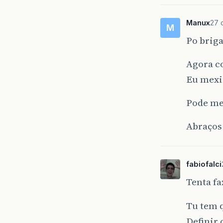
Manux
27 
M
Po brig
Agora c
Eu mexi
Pode me
Abraços
fabiofalci
Tenta fa
Tu tem 
Definir 