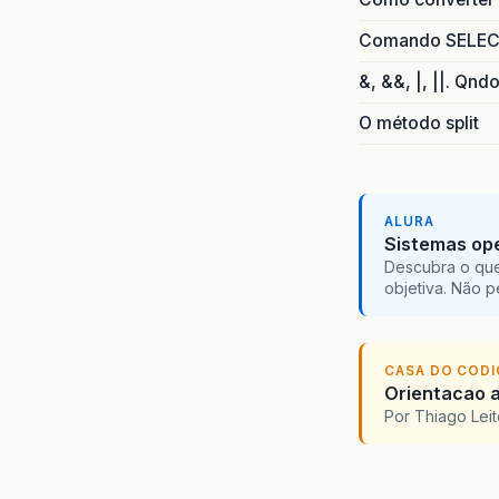
Comando SELECT 
&, &&, |, ||. Qnd
O método split
ALURA
Sistemas ope
Descubra o que
objetiva. Não 
CASA DO COD
Orientacao a
Por Thiago Lei