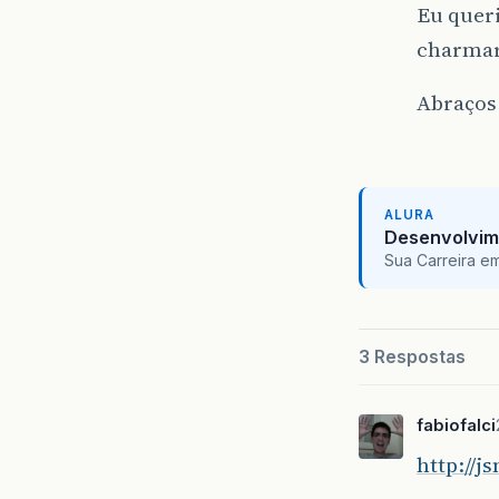
Eu queri
charmar 
Abraços
ALURA
Desenvolvim
Sua Carreira e
3 Respostas
fabiofalci
http://j