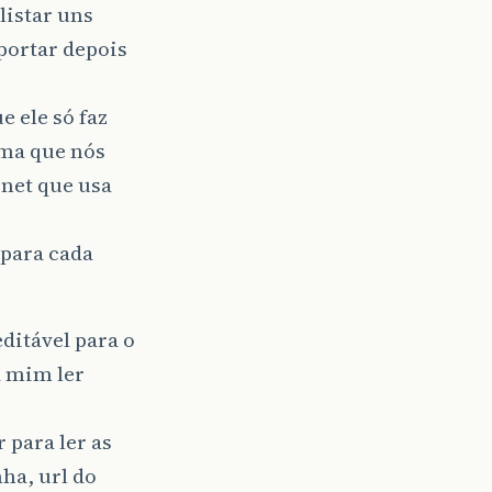
listar uns
portar depois
 ele só faz
ema que nós
net que usa
 para cada
ditável para o
a mim ler
 para ler as
ha, url do