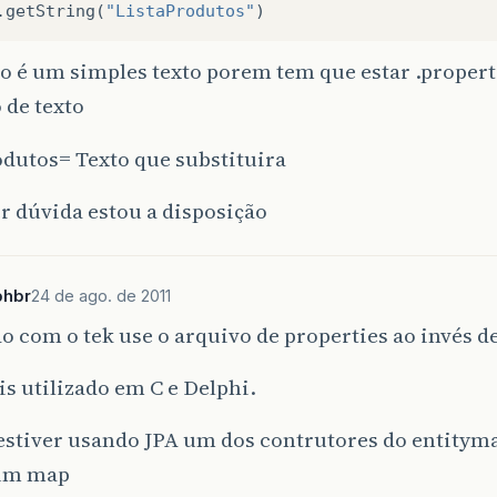
.
getString
(
"ListaProdutos"
)
o é um simples texto porem tem que estar .propert
 de texto
dutos= Texto que substituira
r dúvida estou a disposição
bhbr
24 de ago. de 2011
 com o tek use o arquivo de properties ao invés de
is utilizado em C e Delphi.
 estiver usando JPA um dos contrutores do entity
um map