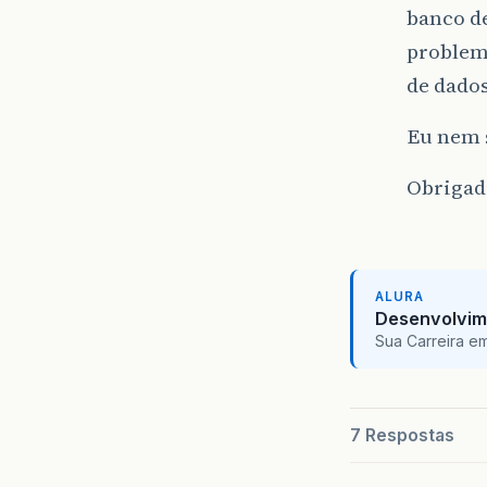
banco de
problemã
de dados
Eu nem s
Obrigad
ALURA
Desenvolvim
Sua Carreira e
7 Respostas