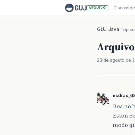
Discussoe
ARQUIVO
GUJ
Java
/
/
Topico
Arquivo
23 de agosto de 2
esdras_6
Boa noit
Estou c
modo qu