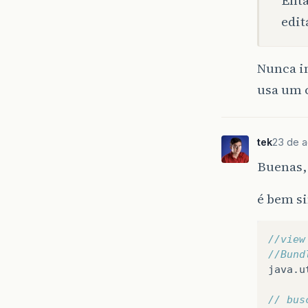
edit
Nunca i
usa um 
tek
23 de a
Buenas, 
é bem s
//view
//Bund
java
.
u
// bus