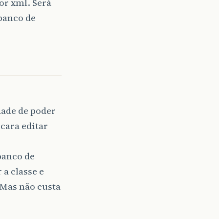
or xml. Será
 banco de
dade de poder
cara editar
banco de
 a classe e
 Mas não custa