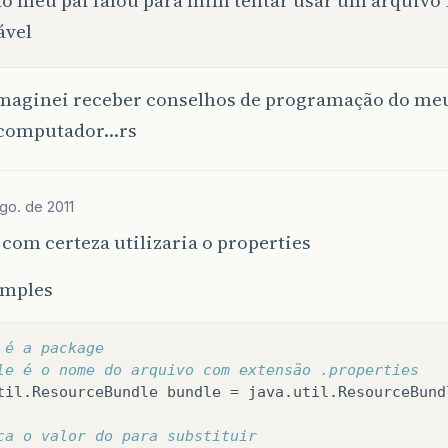
ável
maginei receber conselhos de programação do meu
computador…rs
go. de 2011
com certeza utilizaria o properties
imples
 é a package
le é o nome do arquivo com extensão .properties
til
.
ResourceBundle
bundle
=
java
.
util
.
ResourceBund
ca o valor do para substituir