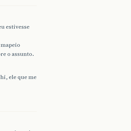
eu estivesse
s mapeio
re o assunto.
i, ele que me