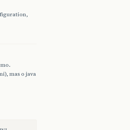
figuration,
smo.
ni), mas o java
INI