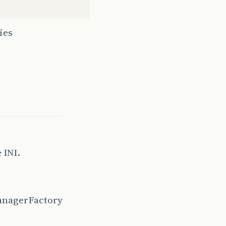
ies
 INI.
managerFactory