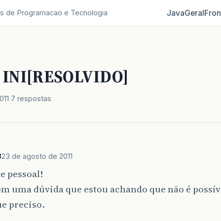
Java
Geral
Fron
s de Programacao e Tecnologia
 INI[RESOLVIDO]
011
7 respostas
3
23 de agosto de 2011
e pessoal!
om uma dúvida que estou achando que não é possíve
e preciso.