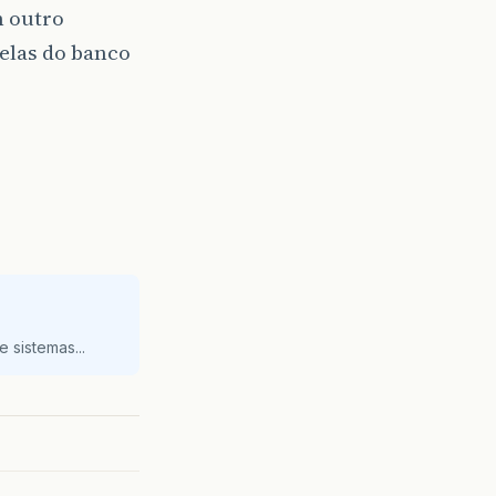
m outro
belas do banco
 sistemas...