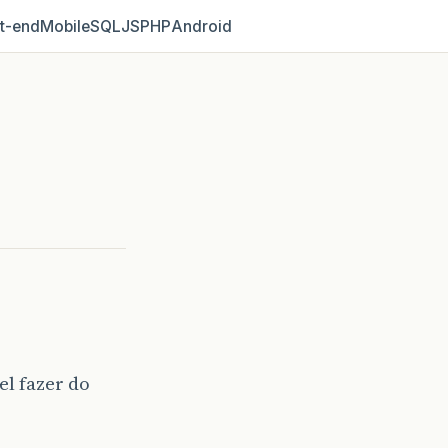
t‑end
Mobile
SQL
JS
PHP
Android
l fazer do