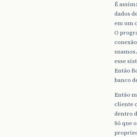
É assim:
dados de
em um o
O progr
conexão
usamos.
esse sis
Então fi
banco de
Então me
cliente 
dentro d
Só que o
propried