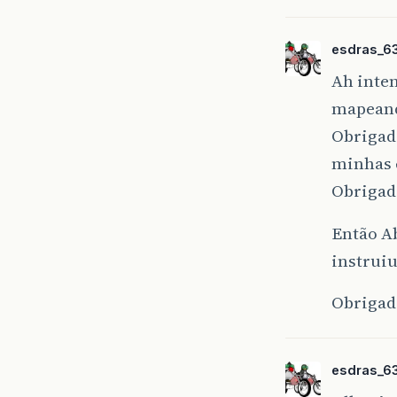
esdras_6
Ah inten
mapeand
Obrigado
minhas 
Obrigado
Então A
instruiu
Obrigad
esdras_6