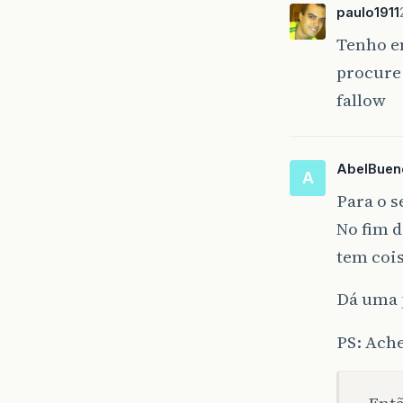
paulo1911
Tenho e
procure
fallow
AbelBuen
A
Para o 
No fim d
tem cois
Dá uma 
PS: Ache
Entã