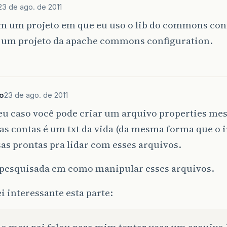
23 de ago. de 2011
m um projeto em que eu uso o lib do commons con
 um projeto da apache commons configuration.
o
23 de ago. de 2011
seu caso você pode criar um arquivo properties me
as contas é um txt da vida (da mesma forma que o i
as prontas pra lidar com esses arquivos.
pesquisada em como manipular esses arquivos.
i interessante esta parte:
o meu pai falou para mim tentar usar um arquivo 