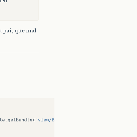
 pai, que mal
le
.
getBundle
(
"view/Bundle"
);
// NOI18N