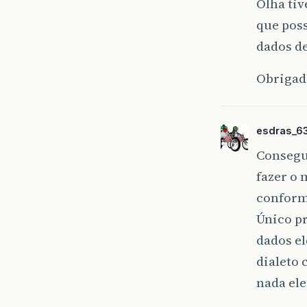
Olha tiv
que poss
dados de
Obrigad
esdras_6
Consegui
fazer o
conform
Único pr
dados el
dialeto 
nada el