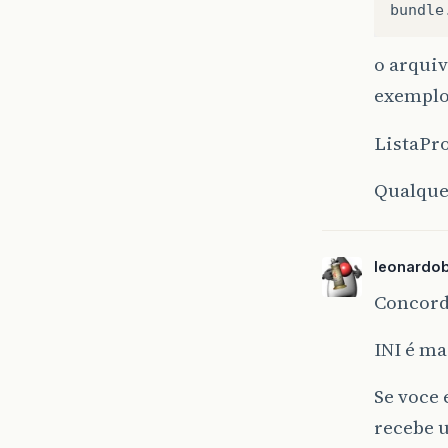
bundle
o arquiv
exemplo
ListaPro
Qualque
leonardo
Concordo
INI é ma
Se voce
recebe 