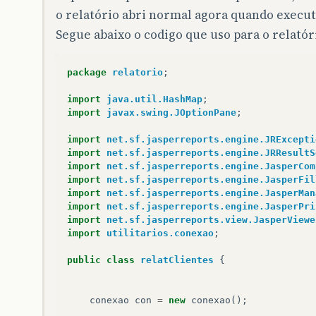
o relatório abri normal agora quando executo
Segue abaixo o codigo que uso para o relatór
package
relatorio
;
import
java.util.HashMap
;
import
javax.swing.JOptionPane
;
import
net.sf.jasperreports.engine.JRExcepti
import
net.sf.jasperreports.engine.JRResultS
import
net.sf.jasperreports.engine.JasperCom
import
net.sf.jasperreports.engine.JasperFil
import
net.sf.jasperreports.engine.JasperMan
import
net.sf.jasperreports.engine.JasperPri
import
net.sf.jasperreports.view.JasperViewe
import
utilitarios.conexao
;
public
class
relatClientes
{
conexao
con
=
new
conexao
();