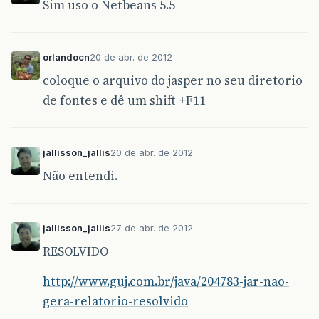
Sim uso o Netbeans 5.5
orlandocn
20 de abr. de 2012
coloque o arquivo do jasper no seu diretorio
de fontes e dê um shift +F11
jallisson_jallis
20 de abr. de 2012
Não entendi.
jallisson_jallis
27 de abr. de 2012
RESOLVIDO
http://www.guj.com.br/java/204783-jar-nao-
gera-relatorio-resolvido