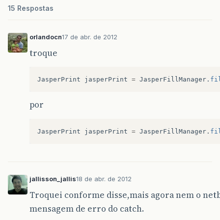
15 Respostas
orlandocn
17 de abr. de 2012
troque
JasperPrint
jasperPrint
=
JasperFillManager
.
fi
por
JasperPrint
jasperPrint
=
JasperFillManager
.
fi
jallisson_jallis
18 de abr. de 2012
Troquei conforme disse,mais agora nem o netb
mensagem de erro do catch.