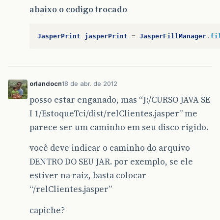
abaixo o codigo trocado
JasperPrint
jasperPrint
=
JasperFillManager
.
fi
orlandocn
18 de abr. de 2012
posso estar enganado, mas “J:/CURSO JAVA SE
I 1/EstoqueTci/dist/relClientes.jasper” me
parece ser um caminho em seu disco rigido.
você deve indicar o caminho do arquivo
DENTRO DO SEU JAR. por exemplo, se ele
estiver na raiz, basta colocar
“/relClientes.jasper”
capiche?