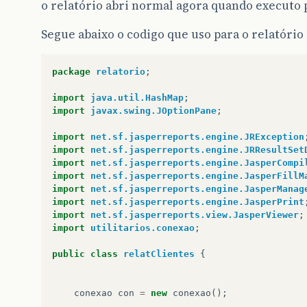
o relatório abri normal agora quando executo p
Segue abaixo o codigo que uso para o relatório
package
relatorio
;
import
java.util.HashMap
;
import
javax.swing.JOptionPane
;
import
net.sf.jasperreports.engine.JRException
import
net.sf.jasperreports.engine.JRResultSet
import
net.sf.jasperreports.engine.JasperCompi
import
net.sf.jasperreports.engine.JasperFillM
import
net.sf.jasperreports.engine.JasperManag
import
net.sf.jasperreports.engine.JasperPrint
import
net.sf.jasperreports.view.JasperViewer
;
import
utilitarios.conexao
;
public
class
relatClientes
{
conexao
con
=
new
conexao
();