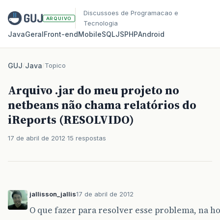
Discussoes de Programacao e
ARQUIVO
Tecnologia
Java
Geral
Front‑end
Mobile
SQL
JS
PHP
Android
GUJ
/
Java
/
Topico
Arquivo .jar do meu projeto no
netbeans não chama relatórios do
iReports (RESOLVIDO)
17 de abril de 2012
15 respostas
jallisson_jallis
17 de abril de 2012
O que fazer para resolver esse problema, na h