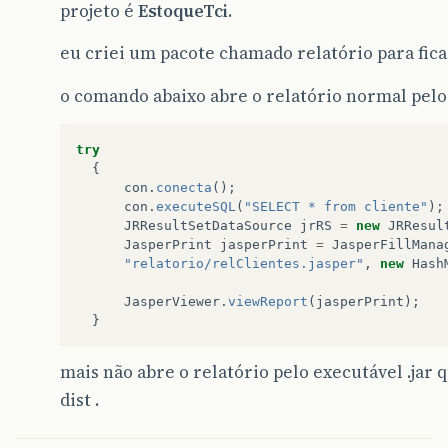
projeto é
EstoqueTci
.
eu criei um pacote chamado relatório para fica
o comando abaixo abre o relatório normal pel
try
{
con
.
conecta
();
con
.
executeSQL
(
"SELECT * from cliente"
);
JRResultSetDataSource
jrRS
=
new
JRResul
JasperPrint
jasperPrint
=
JasperFillMana
"relatorio/relClientes.jasper"
,
new
Hash
JasperViewer
.
viewReport
(
jasperPrint
);
}
mais não abre o relatório pelo executável .jar q
dist .