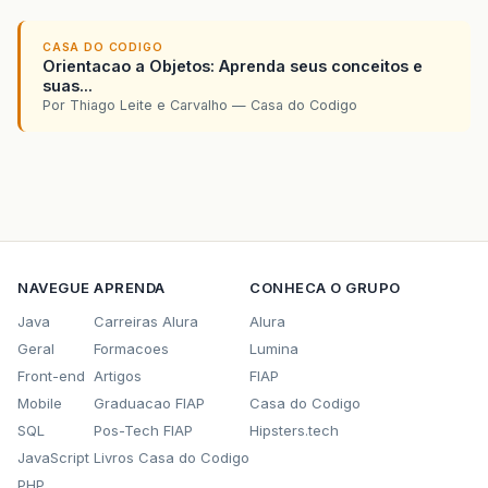
CASA DO CODIGO
Orientacao a Objetos: Aprenda seus conceitos e
suas...
Por Thiago Leite e Carvalho — Casa do Codigo
NAVEGUE
APRENDA
CONHECA O GRUPO
Java
Carreiras Alura
Alura
Geral
Formacoes
Lumina
Front-end
Artigos
FIAP
Mobile
Graduacao FIAP
Casa do Codigo
SQL
Pos-Tech FIAP
Hipsters.tech
JavaScript
Livros Casa do Codigo
PHP