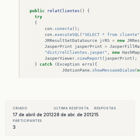
public
relatClientes
()
{
try
{
con
.
conecta
();
con
.
executeSQL
(
"SELECT * from cliente"
JRResultSetDataSource
jrRS
=
new
JRRes
JasperPrint
jasperPrint
=
JasperFillMa
"dist/relClientes.jasper"
,
new
HashMap
JasperViewer
.
viewReport
(
jasperPrint
);
}
catch
(
Exception
erro
){
JOptionPane
.
showMessageDialog
(
n
}
}
public
static
void
main
(
String
args
[]
)
{
new
relatClientes
();
CRIADO
ULTIMA RESPOSTA
RESPOSTAS
}
17 de abril de 2012
28 de abr. de 2012
15
}
PARTICIPANTES
3