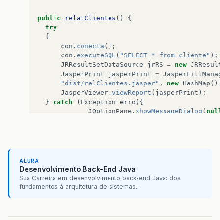
public
relatClientes
()
{
try
{
con
.
conecta
();
con
.
executeSQL
(
"SELECT * from cliente"
);
JRResultSetDataSource
jrRS
=
new
JRResul
JasperPrint
jasperPrint
=
JasperFillMana
"dist/relClientes.jasper"
,
new
HashMap
()
JasperViewer
.
viewReport
(
jasperPrint
);
}
catch
(
Exception
erro
){
JOptionPane
.
showMessageDialog
(
nul
}
}
public
static
void
main
(
String
args
[]
)
{
ALURA
new
relatClientes
();
Desenvolvimento Back-End Java
}
Sua Carreira em desenvolvimento back-end Java: dos
}
fundamentos à arquitetura de sistemas...