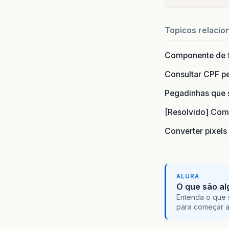
Topicos relacio
Componente de 
Consultar CPF pe
Pegadinhas que 
[Resolvido] Com
Converter pixels
ALURA
O que são al
Entenda o que 
para começar 