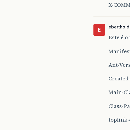
X-COMME
eberthold
E
Este é o
Manifest
Ant-Vers
Created-
Main-Cl
Class-Pa
toplink-