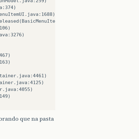
onModel.java:259)

:374)

enuItemUI.java:1688)

eleased(BasicMenuItemUI.java:1732)

06)

va:3276)

67)

63)

tainer.java:4461)

iner.java:4125)

.java:4055)

49)



brando que na pasta
ventDispatchThread.java:275)

tDispatchThread.java:200)

ventDispatchThread.java:190)
