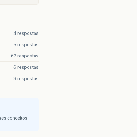
4 respostas
5 respostas
62 respostas
6 respostas
9 respostas
ses conceitos