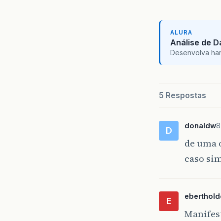
at jav
at jav
ALURA
Análise de 
Desenvolva hard 
5 Respostas
donaldw
8
D
de uma o
caso sim
eberthold
E
Manifest