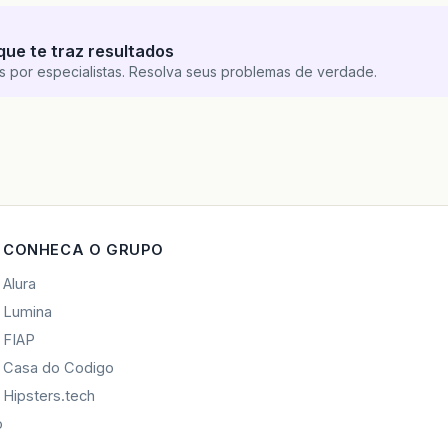
que te traz resultados
s por especialistas. Resolva seus problemas de verdade.
CONHECA O GRUPO
Alura
Lumina
FIAP
Casa do Codigo
Hipsters.tech
o