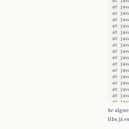
at jav
at jav
at jav
at jav
at jav
at jav
at jav
at jav
at jav
at jav
at jav
at jav
at jav
at jav
at jav
at jav
at jav
at jav
Se algu
at jav
libs já 
at jav
at jav