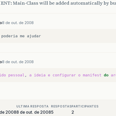
NT: Main-Class will be added automatically by bu
o
8 de out. de 2008
o
8 de out. de 2008
ido
pessoal
,
a
ideia
e
configurar
o
manifest
do
ar
ULTIMA RESPOSTA
RESPOSTAS
PARTICIPANTES
 de 2008
8 de out. de 2008
5
2