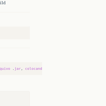
ild
quivo
.
jar
,
colocando
no
class
-
path
qual
é
a
local