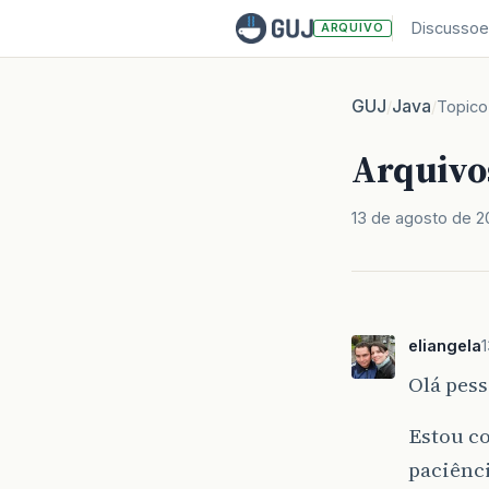
Discussoe
ARQUIVO
GUJ
Java
/
/
Topico
Arquivo
13 de agosto de 
eliangela
Olá pess
Estou c
paciênci