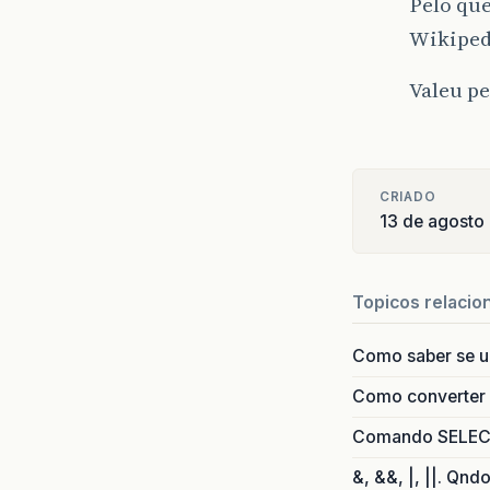
Pelo que
Wikiped
Valeu p
CRIADO
13 de agosto
Topicos relacio
Como saber se 
Como converter i
Comando SELECT 
&, &&, |, ||. Qnd