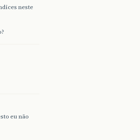
ndices neste
o?
sto eu não