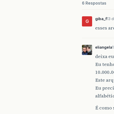
6 Respostas
giba_f
13 
G
esses ar
eliangela
deixa e
Eu tenh
10.000.0
Este arq
Eu preci
alfabéti
É como s