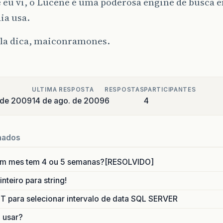
 eu vi, o Lucene é uma poderosa engine de busca em
ia usa.
ela dica, maiconramones.
ULTIMA RESPOSTA
RESPOSTAS
PARTICIPANTES
 de 2009
14 de ago. de 2009
6
4
nados
um mes tem 4 ou 5 semanas?[RESOLVIDO]
nteiro para string!
para selecionar intervalo de data SQL SERVER
o usar?