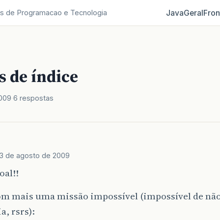
Java
Geral
Fron
s de Programacao e Tecnologia
s de índice
2009
6 respostas
13 de agosto de 2009
oal!!
om mais uma missão impossível (impossível de não
a, rsrs):