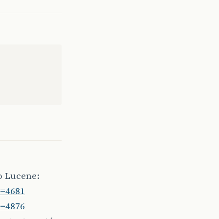
o Lucene:
p=4681
p=4876