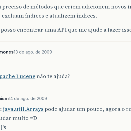
u preciso de métodos que criem adicionem novos í
 excluam índices e atualizem índices.
posso encontrar uma API que me ajude a fazer iss
amones
13 de ago. de 2009
.
pache Lucene
não te ajuda?
hism
14 de ago. de 2009
e
java.util.Arrays
pode ajudar um pouco, agora o re
judar muito =D
]'s