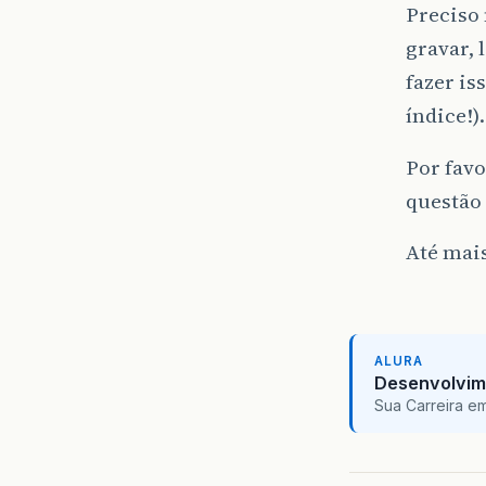
Preciso 
gravar, 
fazer i
índice!)
Por favo
questão 
Até mai
ALURA
Desenvolvim
Sua Carreira e