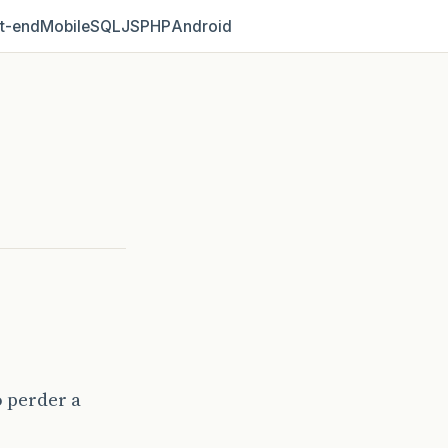
t‑end
Mobile
SQL
JS
PHP
Android
 perder a