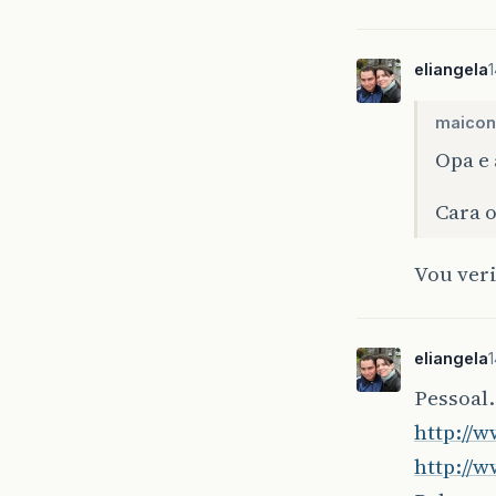
eliangela
maicon
Opa e 
Cara 
Vou veri
eliangela
Pessoal…
http://
http://