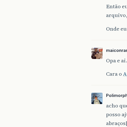
Então e
arquivo,
Onde eu 
maiconr
Opa e ai
Cara o
A
Polimorp
acho qu
posso a
abraços[