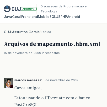
Discussoes de Programacao e
ARQUIVO
Tecnologia
Java
Geral
Front‑end
Mobile
SQL
JS
PHP
Android
GUJ
/
Assuntos Gerais
/
Topico
Arquivos de mapeamento .hbm.xml
15 de novembro de 2009
2 respostas
marcos.menezes
15 de novembro de 2009
Caros amigos,
Estou usando o Hibernate com o banco
PostGreSQL.