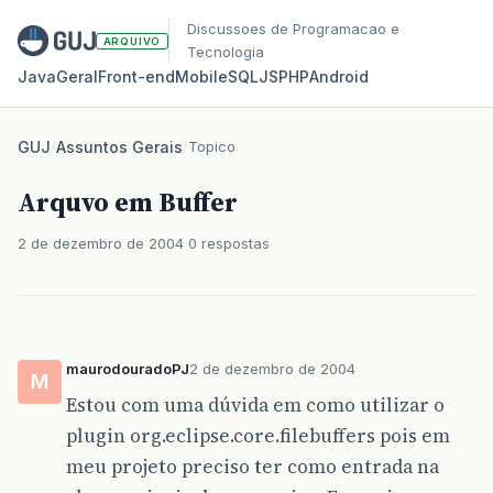
Discussoes de Programacao e
ARQUIVO
Tecnologia
Java
Geral
Front‑end
Mobile
SQL
JS
PHP
Android
GUJ
/
Assuntos Gerais
/
Topico
Arquvo em Buffer
2 de dezembro de 2004
0 respostas
maurodouradoPJ
2 de dezembro de 2004
M
Estou com uma dúvida em como utilizar o
plugin org.eclipse.core.filebuffers pois em
meu projeto preciso ter como entrada na