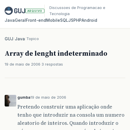
Discussoes de Programacao e
ARQUIVO
Tecnologia
Java
Geral
Front‑end
Mobile
SQL
JS
PHP
Android
GUJ
/
Java
/
Topico
Array de lenght indeterminado
19 de maio de 2006
3 respostas
gumba
19 de maio de 2006
Pretendo construir uma aplicação onde
tenho que introduzir na consola um numero
aleatorio de inteiros. Quando introduzir o