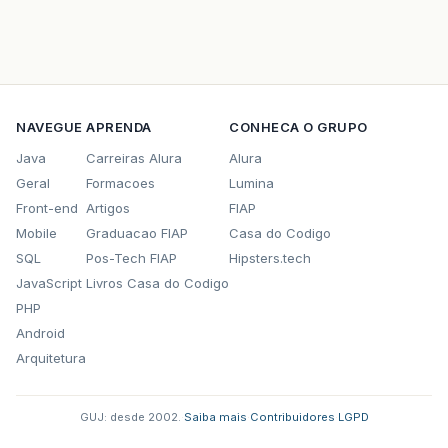
NAVEGUE
APRENDA
CONHECA O GRUPO
Java
Carreiras Alura
Alura
Geral
Formacoes
Lumina
Front-end
Artigos
FIAP
Mobile
Graduacao FIAP
Casa do Codigo
SQL
Pos-Tech FIAP
Hipsters.tech
JavaScript
Livros Casa do Codigo
PHP
Android
Arquitetura
GUJ: desde 2002.
·
Saiba mais
·
Contribuidores
·
LGPD