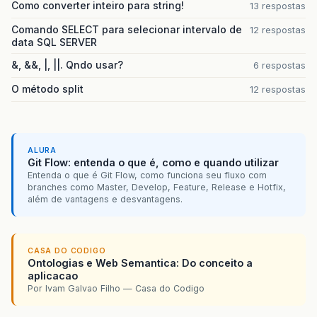
Como converter inteiro para string!
13 respostas
Comando SELECT para selecionar intervalo de
12 respostas
data SQL SERVER
&, &&, |, ||. Qndo usar?
6 respostas
O método split
12 respostas
ALURA
Git Flow: entenda o que é, como e quando utilizar
Entenda o que é Git Flow, como funciona seu fluxo com
branches como Master, Develop, Feature, Release e Hotfix,
além de vantagens e desvantagens.
CASA DO CODIGO
Ontologias e Web Semantica: Do conceito a
aplicacao
Por Ivam Galvao Filho — Casa do Codigo