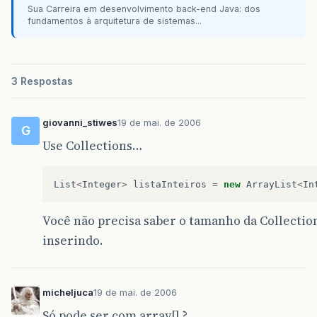
Sua Carreira em desenvolvimento back-end Java: dos
fundamentos à arquitetura de sistemas...
3 Respostas
giovanni_stiwes
19 de mai. de 2006
G
Use Collections…
List
<
Integer
>
listaInteiros
=
new
ArrayList
<
In
Você não precisa saber o tamanho da Collection,
inserindo.
micheljuca
19 de mai. de 2006
Só pode ser com array[] ?