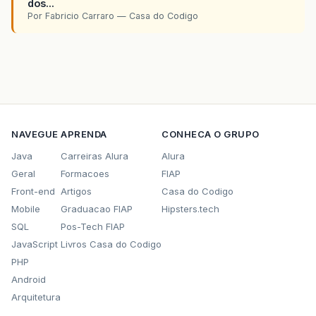
dos...
Por Fabricio Carraro — Casa do Codigo
NAVEGUE
APRENDA
CONHECA O GRUPO
Java
Carreiras Alura
Alura
Geral
Formacoes
FIAP
Front-end
Artigos
Casa do Codigo
Mobile
Graduacao FIAP
Hipsters.tech
SQL
Pos-Tech FIAP
JavaScript
Livros Casa do Codigo
PHP
Android
Arquitetura