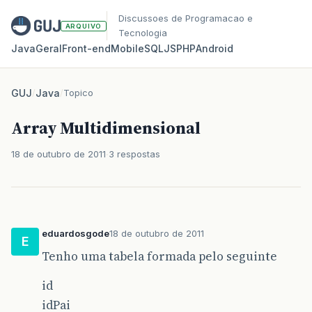
Discussoes de Programacao e
ARQUIVO
Tecnologia
Java
Geral
Front‑end
Mobile
SQL
JS
PHP
Android
GUJ
/
Java
/
Topico
Array Multidimensional
18 de outubro de 2011
3 respostas
eduardosgode
18 de outubro de 2011
E
Tenho uma tabela formada pelo seguinte
id
idPai