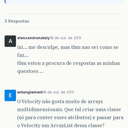
3 Respostas
alessandranataly
18 de out. de 2011
A
ixi… me desculpe, mas tbm nao sei como se
faz…
tbm estou a procura de respostas as minhas
questoes …
entanglement
18 de out. de 2011
E
O Velocity não gosta muito de arrays
multidimensionais. Que tal criar uma classe
(só para conter esses atributos) e passar para
o Velocity um ArrayList dessa classe?