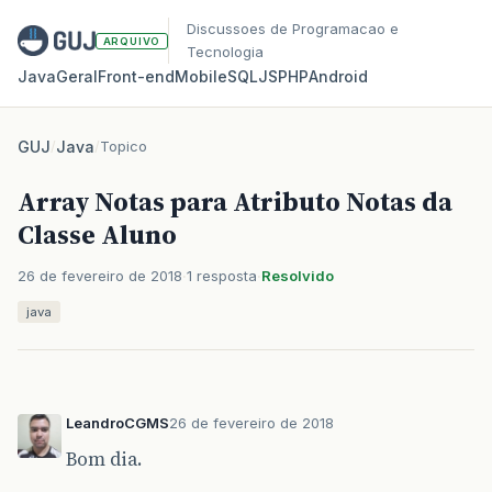
Discussoes de Programacao e
ARQUIVO
Tecnologia
Java
Geral
Front‑end
Mobile
SQL
JS
PHP
Android
GUJ
/
Java
/
Topico
Array Notas para Atributo Notas da
Classe Aluno
26 de fevereiro de 2018
1 resposta
Resolvido
java
LeandroCGMS
26 de fevereiro de 2018
Bom dia.