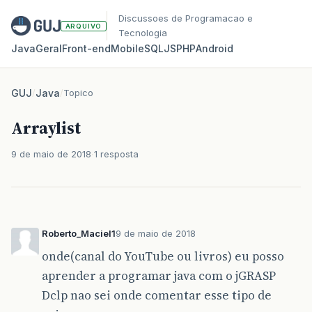
Discussoes de Programacao e
ARQUIVO
Tecnologia
Java
Geral
Front‑end
Mobile
SQL
JS
PHP
Android
GUJ
/
Java
/
Topico
Arraylist
9 de maio de 2018
1 resposta
Roberto_Maciel1
9 de maio de 2018
onde(canal do YouTube ou livros) eu posso
aprender a programar java com o jGRASP
Dclp nao sei onde comentar esse tipo de