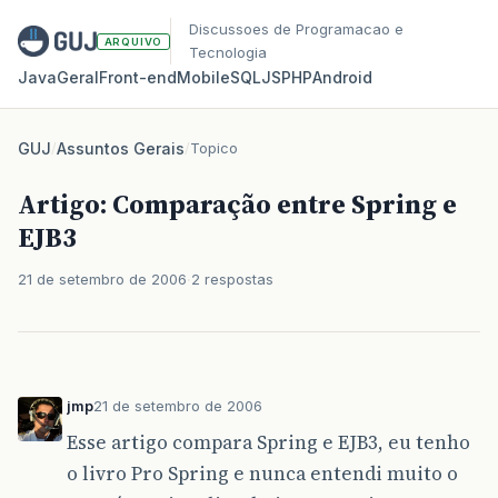
Discussoes de Programacao e
ARQUIVO
Tecnologia
Java
Geral
Front‑end
Mobile
SQL
JS
PHP
Android
GUJ
/
Assuntos Gerais
/
Topico
Artigo: Comparação entre Spring e
EJB3
21 de setembro de 2006
2 respostas
jmp
21 de setembro de 2006
Esse artigo compara Spring e EJB3, eu tenho
o livro Pro Spring e nunca entendi muito o