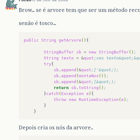
Brow... se é arvore tem que ser um método recu
senão é tosco...
public
String
getArvore
()
{

StringBuffer
sb
=
new
StringBuffer
()
;
String
texto
=
&
quot
;seu texto&quot;&q
try
sb
.
append
(
&
quot
;['&quot;);
sb
.
append
(
montaNos
())
;
sb
.
append
(
&
quot
;]&quot;);	
return
sb
.
toString
()
;
}
catch
(
Exception
e
)
throw
new
RuntimeException
(
e
)
;
Depois cria os nós da arvore..