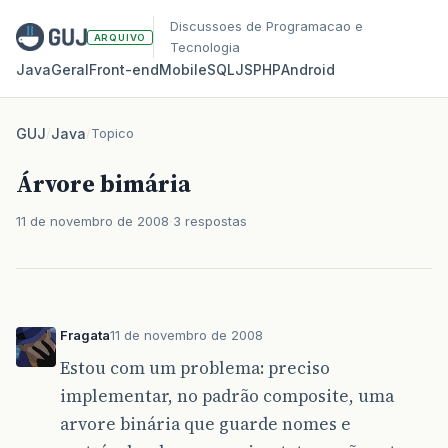
Discussoes de Programacao e
ARQUIVO
Tecnologia
Java
Geral
Front‑end
Mobile
SQL
JS
PHP
Android
GUJ
/
Java
/
Topico
Árvore bimária
11 de novembro de 2008
3 respostas
Fragata
11 de novembro de 2008
Estou com um problema: preciso
implementar, no padrão composite, uma
arvore binária que guarde nomes e