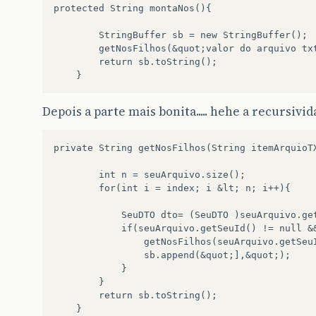
protected String montaNos(){

		StringBuffer sb = new StringBuffer();

		getNosFilhos(&quot;valor do arquivo txt&quot;, 0, /*nosADesonsiderar,*/ sb);

		return sb.toString();

Depois a parte mais bonita..... hehe a recursiv
private String getNosFilhos(String itemArquioTX
		int n = seuArquivo.size();

		for(int i = index; i &lt; n; i++){

			SeuDTO dto= (SeuDTO )seuArquivo.get(i);

			if(seuArquivo.getSeuId() != null && empresa.getSeuId().equals(itemArquioTXT)){

				getNosFilhos(seuArquivo.getSeuId() , i+1, /*nosADesconsiderar,*/ sb);

				sb.append(&quot;],&quot;);

			}

		}

		return sb.toString();
