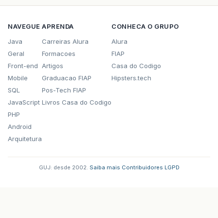
NAVEGUE
APRENDA
CONHECA O GRUPO
Java
Carreiras Alura
Alura
Geral
Formacoes
FIAP
Front-end
Artigos
Casa do Codigo
Mobile
Graduacao FIAP
Hipsters.tech
SQL
Pos-Tech FIAP
JavaScript
Livros Casa do Codigo
PHP
Android
Arquitetura
GUJ: desde 2002.
·
Saiba mais
·
Contribuidores
·
LGPD