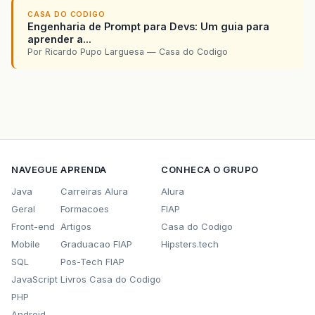
CASA DO CODIGO
Engenharia de Prompt para Devs: Um guia para
aprender a...
Por Ricardo Pupo Larguesa — Casa do Codigo
NAVEGUE
APRENDA
CONHECA O GRUPO
Java
Carreiras Alura
Alura
Geral
Formacoes
FIAP
Front-end
Artigos
Casa do Codigo
Mobile
Graduacao FIAP
Hipsters.tech
SQL
Pos-Tech FIAP
JavaScript
Livros Casa do Codigo
PHP
Android