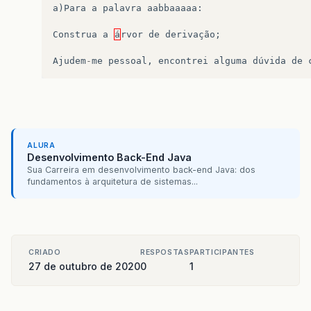
a
)
Para
a
palavra
aabbaaaaa
:
Construa
a
á
rvor
de
derivação
;
Ajudem
-
me
pessoal
,
encontrei
alguma
dúvida
de
ALURA
Desenvolvimento Back-End Java
Sua Carreira em desenvolvimento back-end Java: dos
fundamentos à arquitetura de sistemas...
CRIADO
RESPOSTAS
PARTICIPANTES
27 de outubro de 2020
0
1