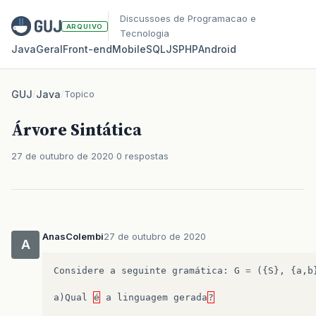
Discussoes de Programacao e
ARQUIVO
Tecnologia
Java
Geral
Front‑end
Mobile
SQL
JS
PHP
Android
GUJ
/
Java
/
Topico
Árvore Sintática
27 de outubro de 2020
0 respostas
AnasColembi
27 de outubro de 2020
A
Considere
a
seguinte
gramática
:
G
=
({
S
},
{
a
,
b
a
)
Qual
é
a
linguagem
gerada
?