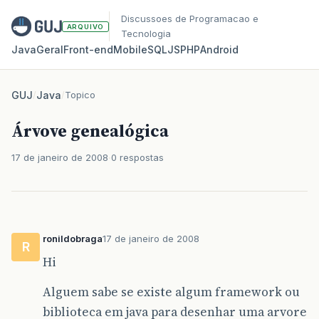
Discussoes de Programacao e
ARQUIVO
Tecnologia
Java
Geral
Front‑end
Mobile
SQL
JS
PHP
Android
GUJ
/
Java
/
Topico
Árvove genealógica
17 de janeiro de 2008
0 respostas
ronildobraga
17 de janeiro de 2008
R
Hi
Alguem sabe se existe algum framework ou
biblioteca em java para desenhar uma arvore