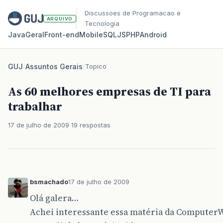
Discussoes de Programacao e
ARQUIVO
Tecnologia
Java
Geral
Front‑end
Mobile
SQL
JS
PHP
Android
GUJ
/
Assuntos Gerais
/
Topico
As 60 melhores empresas de TI para
trabalhar
17 de julho de 2009
19 respostas
bsmachado
17 de julho de 2009
Olá galera…
Achei interessante essa matéria da Computer