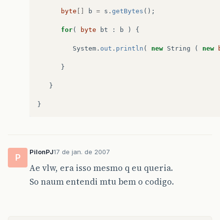
byte
[]
b
=
s
.
getBytes
();
for
(
byte
bt
:
b
)
{
System
.
out
.
println
(
new
String
(
new
}
}
}
PilonPJ
17 de jan. de 2007
P
Ae vlw, era isso mesmo q eu queria.
So naum entendi mtu bem o codigo.