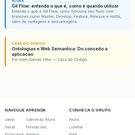
ALURA
Git Flow: entenda o que é, como e quando utilizar
Entenda o que é Git Flow, como funciona seu fluxo com
branches como Master, Develop, Feature, Release e Hotfix,
além de vantagens e desvantagens.
CASA DO CODIGO
Ontologias e Web Semantica: Do conceito a
aplicacao
Por Ivam Galvao Filho — Casa do Codigo
NAVEGUE
APRENDA
CONHECA O GRUPO
Java
Carreiras Alura
Alura
Geral
Formacoes
Lumina
Front-end
Artigos
FIAP