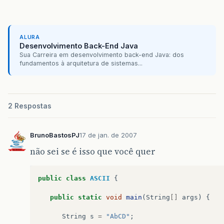
ALURA
Desenvolvimento Back-End Java
Sua Carreira em desenvolvimento back-end Java: dos
fundamentos à arquitetura de sistemas...
2 Respostas
BrunoBastosPJ
17 de jan. de 2007
não sei se é isso que você quer
public
class
ASCII
{
public
static
void
main
(
String
[]
args
)
{
String
s
=
"AbCD"
;