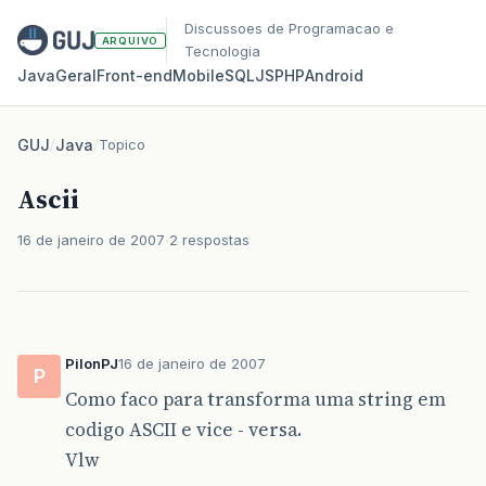
Discussoes de Programacao e
ARQUIVO
Tecnologia
Java
Geral
Front‑end
Mobile
SQL
JS
PHP
Android
GUJ
/
Java
/
Topico
Ascii
16 de janeiro de 2007
2 respostas
PilonPJ
16 de janeiro de 2007
P
Como faco para transforma uma string em
codigo ASCII e vice - versa.
Vlw