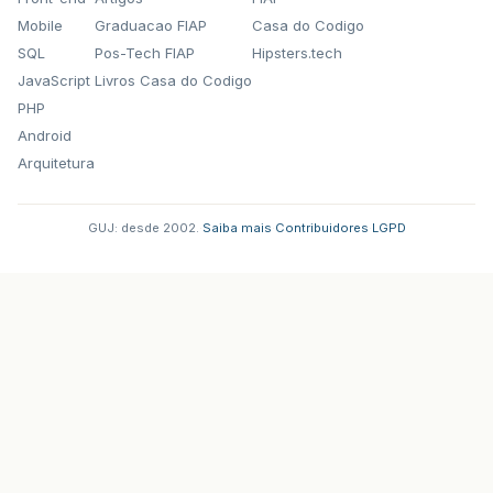
Mobile
Graduacao FIAP
Casa do Codigo
SQL
Pos-Tech FIAP
Hipsters.tech
JavaScript
Livros Casa do Codigo
PHP
Android
Arquitetura
GUJ: desde 2002.
·
Saiba mais
·
Contribuidores
·
LGPD