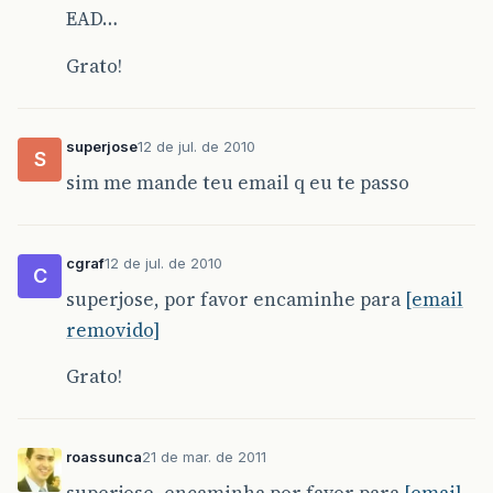
EAD…
Grato!
superjose
12 de jul. de 2010
S
sim me mande teu email q eu te passo
cgraf
12 de jul. de 2010
C
superjose, por favor encaminhe para
[email
removido]
Grato!
roassunca
21 de mar. de 2011