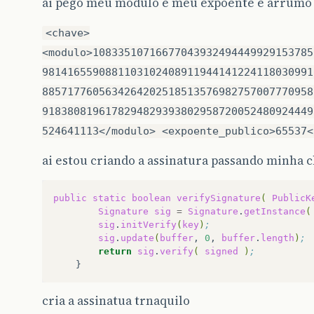
ai pego meu modulo e meu expoente e arrumo
<chave>
<modulo>10833510716677043932494449929153785
9814165590881103102408911944141224118030991
8857177605634264202518513576982757007770958
9183808196178294829393802958720052480924449
524641113</modulo> <expoente_publico>65537<
ai estou criando a assinatura passando minha 
public
static
boolean
verifySignature
(
PublicK
Signature
sig
=
Signature
.
getInstance
(
sig
.
initVerify
(
key
)
;
sig
.
update
(
buffer
,
0
,
buffer
.
length
)
;
return
sig
.
verify
(
signed
)
;
cria a assinatua trnaquilo