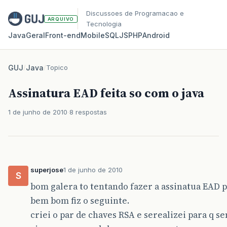
Discussoes de Programacao e
ARQUIVO
Tecnologia
Java
Geral
Front‑end
Mobile
SQL
JS
PHP
Android
GUJ
/
Java
/
Topico
Assinatura EAD feita so com o java
1 de junho de 2010
8 respostas
superjose
1 de junho de 2010
S
bom galera to tentando fazer a assinatua EAD p
bem bom fiz o seguinte.
criei o par de chaves RSA e serealizei para q 