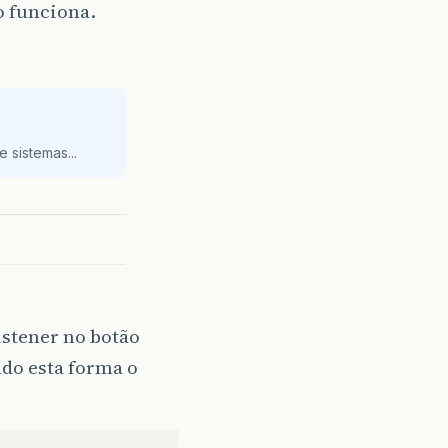
o funciona.
 sistemas...
istener no botão
ndo esta forma o