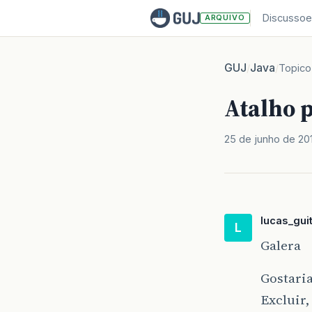
Discussoe
ARQUIVO
GUJ
Java
/
/
Topico
Atalho p
25 de junho de 201
lucas_gui
L
Galera
Gostaria
Excluir,