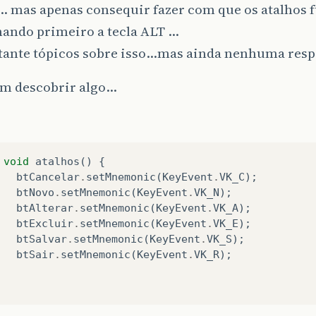
c… mas apenas consequir fazer com que os atalhos
nando primeiro a tecla ALT …
stante tópicos sobre isso…mas ainda nenhuma resp
em descobrir algo…
void
atalhos
()
{
btCancelar
.
setMnemonic
(
KeyEvent
.
VK_C
);
btNovo
.
setMnemonic
(
KeyEvent
.
VK_N
);
btAlterar
.
setMnemonic
(
KeyEvent
.
VK_A
);
btExcluir
.
setMnemonic
(
KeyEvent
.
VK_E
);
btSalvar
.
setMnemonic
(
KeyEvent
.
VK_S
);
btSair
.
setMnemonic
(
KeyEvent
.
VK_R
);