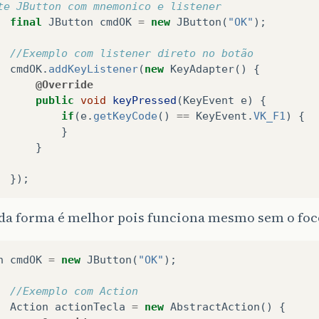
te JButton com mnemonico e listener
final
JButton
cmdOK
=
new
JButton
(
"OK"
);
//Exemplo com listener direto no botão
cmdOK
.
addKeyListener
(
new
KeyAdapter
()
{
@Override
public
void
keyPressed
(
KeyEvent
e
)
{
if
(
e
.
getKeyCode
()
==
KeyEvent
.
VK_F1
)
{
}
}
});
da forma é melhor pois funciona mesmo sem o foco
n
cmdOK
=
new
JButton
(
"OK"
);
//Exemplo com Action
Action
actionTecla
=
new
AbstractAction
()
{