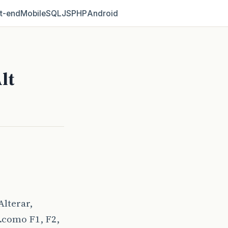
t‑end
Mobile
SQL
JS
PHP
Android
lt
Alterar,
s…como F1, F2,