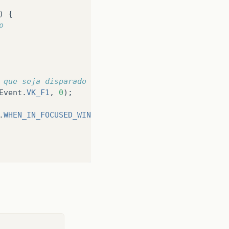
)
{
o
 que seja disparado toda vez, mesmo quando o foco 
Event
.
VK_F1
,
0
);
.
WHEN_IN_FOCUSED_WINDOW
);