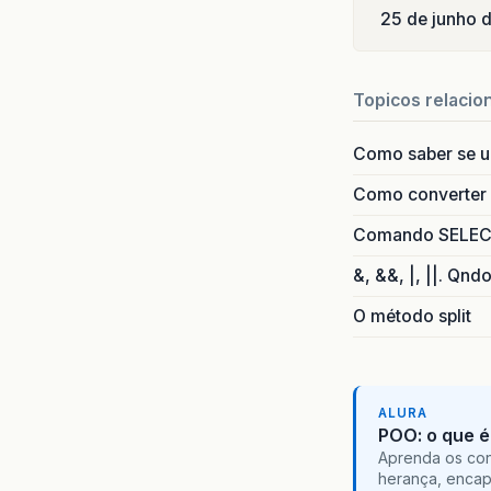
25 de junho 
Topicos relacio
Como saber se 
Como converter i
Comando SELECT 
&, &&, |, ||. Qnd
O método split
ALURA
POO: o que é
Aprenda os con
herança, encap