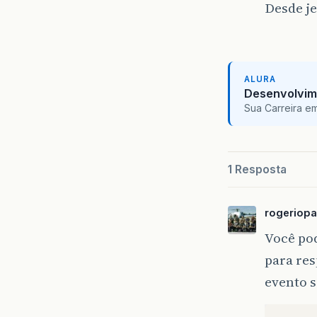
Desde je
ALURA
Desenvolvim
Sua Carreira e
1 Resposta
rogeriopa
Você pod
para res
evento s