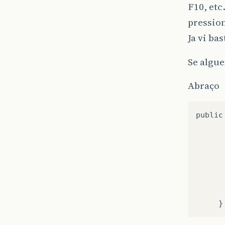
F10, et
pressio
Ja vi ba
Se algu
Abraço
public
}