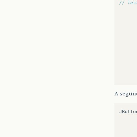
// Tes
A segun
JButto