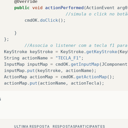
@Override
public
void
actionPerformed
(
ActionEvent
arg0
//simula o click no botã
cmdOK
.
doClick
();
}
};
//Associa o listener com a tecla f1 para
KeyStroke
keyStroke
=
KeyStroke
.
getKeyStroke
(
Key
String
actionName
=
"TECLA_F1"
;
InputMap
inputMap
=
cmdOK
.
getInputMap
(
JComponent
inputMap
.
put
(
keyStroke
,
actionName
);
ActionMap
actionMap
=
cmdOK
.
getActionMap
();
actionMap
.
put
(
actionName
,
actionTecla
);
s
ULTIMA RESPOSTA
RESPOSTAS
PARTICIPANTES