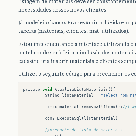
listagem de materiais deve ser constantemente
necessidades desses novos clientes.
Já modelei o banco. Pra resumir a dúvida em q
tabelas (materiais, clientes, mat_utilizados).
Estou implementando a interface utilizando o 
na tela onde será feito a inclusão dos materiais 
cadastro pra inserir materiais e clientes semp
Utilizei o seguinte código para preencher os 
private
void
AtualizaListaMateriais
(){
String
listaMaterial
=
"select nom_ma
cmbx_material
.
removeAllItems
();
//lim
con2
.
ExecutaSql
(
listaMaterial
);
//preenchendo lista de materiais
try
{