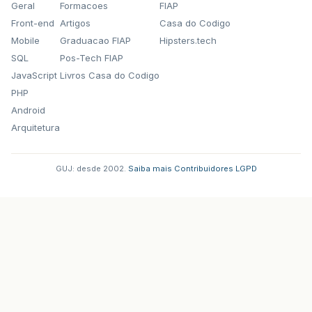
Geral
Formacoes
FIAP
Front-end
Artigos
Casa do Codigo
Mobile
Graduacao FIAP
Hipsters.tech
SQL
Pos-Tech FIAP
JavaScript
Livros Casa do Codigo
PHP
Android
Arquitetura
GUJ: desde 2002.
·
Saiba mais
·
Contribuidores
·
LGPD