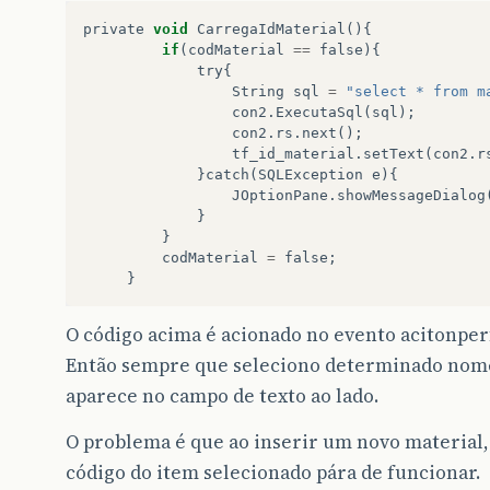
private
void
CarregaIdMaterial
(){
if
(
codMaterial
==
false
){
try
{
String
sql
=
"select * from m
con2
.
ExecutaSql
(
sql
);
con2
.
rs
.
next
();
tf_id_material
.
setText
(
con2
.
r
}
catch
(
SQLException
e
){
JOptionPane
.
showMessageDialog
}
}
codMaterial
=
false
;
}
O código acima é acionado no evento acitonp
Então sempre que seleciono determinado nome 
aparece no campo de texto ao lado.
O problema é que ao inserir um novo material, 
código do item selecionado pára de funcionar.