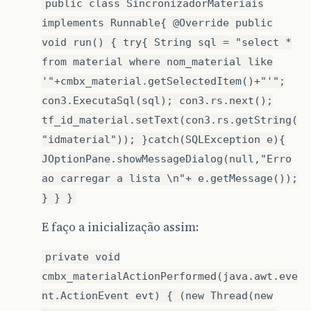
public class SincronizadorMateriais
implements Runnable{ @Override public
void run() { try{ String sql = "select *
from material where nom_material like
'"+cmbx_material.getSelectedItem()+"'";
con3.ExecutaSql(sql); con3.rs.next();
tf_id_material.setText(con3.rs.getString(
"idmaterial")); }catch(SQLException e){
JOptionPane.showMessageDialog(null,"Erro
ao carregar a lista \n"+ e.getMessage());
} } }
E faço a inicialização assim:
private void
cmbx_materialActionPerformed(java.awt.eve
nt.ActionEvent evt) { (new Thread(new