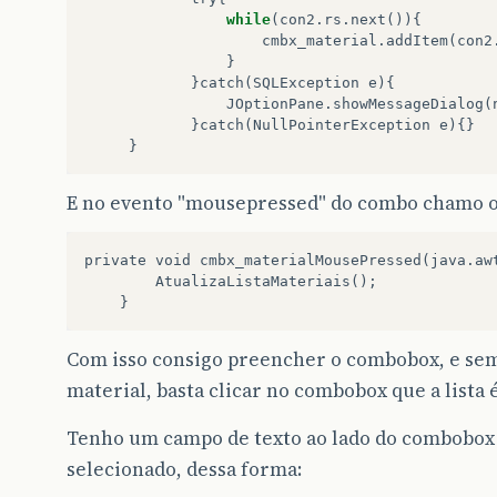
while
(
con2
.
rs
.
next
()){
cmbx_material
.
addItem
(
con2
}
}
catch
(
SQLException
e
){
JOptionPane
.
showMessageDialog
(
}
catch
(
NullPointerException
e
){}
}
E no evento "mousepressed" do combo chamo o
private void cmbx_materialMousePressed(java.aw
        AtualizaListaMateriais();

Com isso consigo preencher o combobox, e sem
material, basta clicar no combobox que a lista é
Tenho um campo de texto ao lado do combobox 
selecionado, dessa forma: