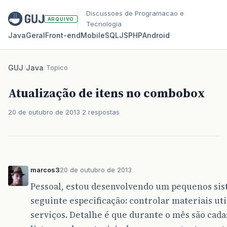
Discussoes de Programacao e
ARQUIVO
Tecnologia
Java
Geral
Front‑end
Mobile
SQL
JS
PHP
Android
GUJ
/
Java
/
Topico
Atualização de itens no combobox
20 de outubro de 2013
2 respostas
marcos3
20 de outubro de 2013
Pessoal, estou desenvolvendo um pequenos sist
seguinte especificação: controlar materiais u
serviços. Detalhe é que durante o mês são cada