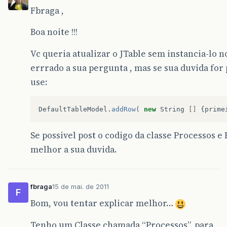
Fbraga ,
Boa noite !!!
Vc queria atualizar o JTable sem instancia-lo 
errrado a sua pergunta , mas se sua duvida for 
use:
DefaultTableModel
.
addRow
(
new
String
[]
{
prime
Se possivel post o codigo da classe Processos
melhor a sua duvida.
fbraga
15 de mai. de 2011
F
Bom, vou tentar explicar melhor…
Tenho um Classe chamada “Processos”, para