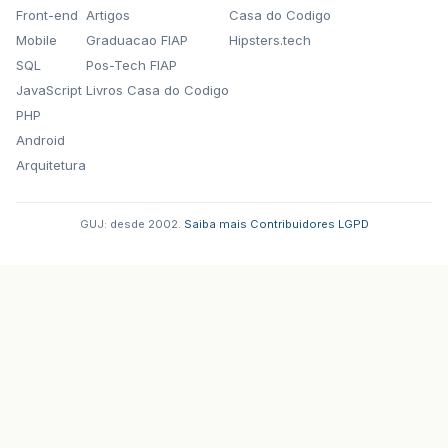
Front-end
Artigos
Casa do Codigo
Mobile
Graduacao FIAP
Hipsters.tech
SQL
Pos-Tech FIAP
JavaScript
Livros Casa do Codigo
PHP
Android
Arquitetura
GUJ: desde 2002.
·
Saiba mais
·
Contribuidores
·
LGPD