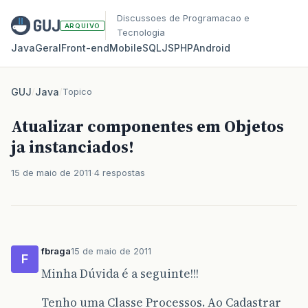
Discussoes de Programacao e
ARQUIVO
Tecnologia
Java
Geral
Front‑end
Mobile
SQL
JS
PHP
Android
GUJ
/
Java
/
Topico
Atualizar componentes em Objetos
ja instanciados!
15 de maio de 2011
4 respostas
fbraga
15 de maio de 2011
F
Minha Dúvida é a seguinte!!!
Tenho uma Classe Processos. Ao Cadastrar