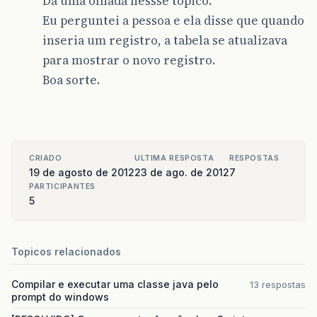
Dá uma olhada nessse tópico.
</center>
Eu perguntei a pessoa e ela disse que quando
</h:panelGrid>
inseria um registro, a tabela se atualizava
</p:dialog>
</h:form>
para mostrar o novo registro.
Boa sorte.
<h:form
id=
"display2"
>
<p:dialog
header=
"Cadastro de 
width=
"400"
showEffe
<h:outputLabel
value=
"#{Am
CRIADO
ULTIMA RESPOSTA
RESPOSTAS
<p:commandButton
value=
"Ok
19 de agosto de 2012
23 de ago. de 2012
7
type=
"sub
update=
":
PARTICIPANTES
5
</p:dialog>
</h:form>
Topicos relacionados
Compilar e executar uma classe java pelo
13 respostas
prompt do windows