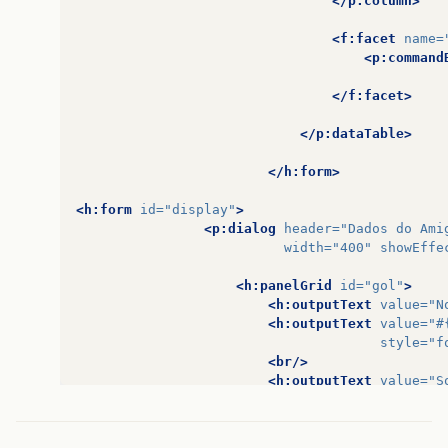
</p:column>
<f:facet
name=
<p:command
</f:facet>
</p:dataTable>
</h:form>
<h:form
id=
"display"
>
<p:dialog
header=
"Dados do Ami
width=
"400"
showEffe
<h:panelGrid
id=
"gol"
>
<h:outputText
value=
"N
<h:outputText
value=
"#
style=
"f
<br/>
<h:outputText
value=
"S
<h:outputText
value=
"#
style=
"f
<br/>