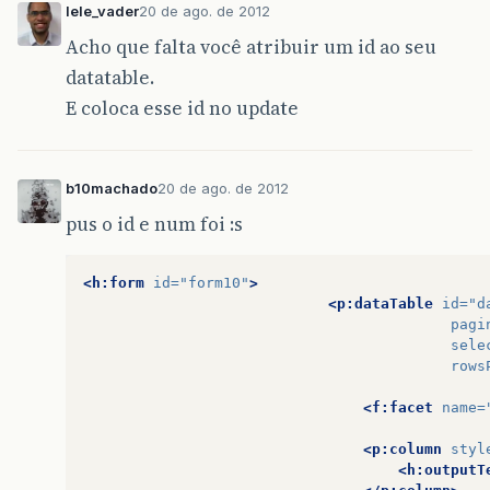
lele_vader
20 de ago. de 2012
Acho que falta você atribuir um id ao seu
datatable.
E coloca esse id no update
b10machado
20 de ago. de 2012
pus o id e num foi :s
<h:form
id=
"form10"
>
<p:dataTable
id=
"d
pagi
sele
rows
<f:facet
name=
<p:column
styl
<h:outputT