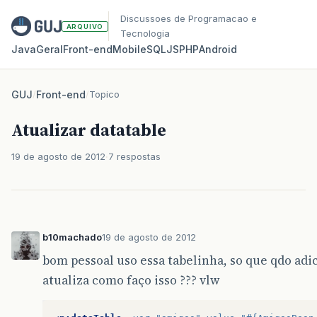
Discussoes de Programacao e
ARQUIVO
Tecnologia
Java
Geral
Front‑end
Mobile
SQL
JS
PHP
Android
GUJ
/
Front-end
/
Topico
Atualizar datatable
19 de agosto de 2012
7 respostas
b10machado
19 de agosto de 2012
bom pessoal uso essa tabelinha, so que qdo adi
atualiza como faço isso ??? vlw