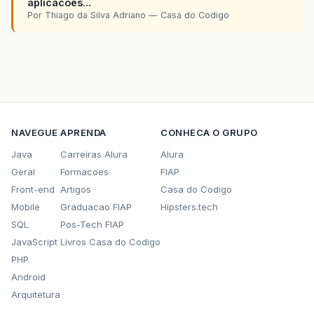
aplicacoes...
Por Thiago da Silva Adriano — Casa do Codigo
NAVEGUE
APRENDA
CONHECA O GRUPO
Java
Carreiras Alura
Alura
Geral
Formacoes
FIAP
Front-end
Artigos
Casa do Codigo
Mobile
Graduacao FIAP
Hipsters.tech
SQL
Pos-Tech FIAP
JavaScript
Livros Casa do Codigo
PHP
Android
Arquitetura