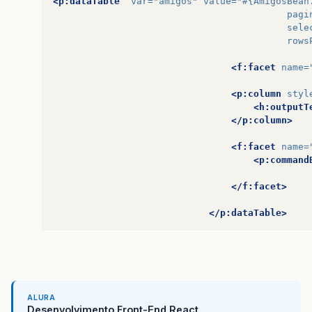
<p:dataTable
var=
"amigos"
value=
"#{AmigosBean
pagi
sele
rows
<f:facet
name=
<p:column
styl
<h:outputT
</p:column>
<f:facet
name=
<p:command
</f:facet>
</p:dataTable>
ALURA
Desenvolvimento Front-End React