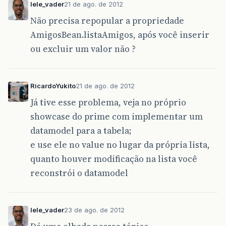
lele_vader
21 de ago. de 2012
<h:outputText
value=
"E
<h:outputText
value=
"#
Não precisa repopular a propriedade
style=
"f
AmigosBean.listaAmigos, após você inserir
<br/>
<h:outputText
value=
"B
ou excluir um valor não ?
<h:outputText
value=
"#
style=
"f
<br/>
<h:outputText
value=
"C
RicardoYukito
21 de ago. de 2012
<h:outputText
value=
"#
Já tive esse problema, veja no próprio
style=
"f
<br/>
showcase do prime com implementar um
<h:outputText
value=
"R
datamodel para a tabela;
<h:outputText
value=
"#
style=
"f
e use ele no value no lugar da própria lista,
<br/>
quanto houver modificação na lista você
<h:outputText
value=
"C
<h:outputText
value=
"#
reconstrói o datamodel
style=
"f
<br/><br/><br/><br/><b
<center>
<p:commandButton
v
lele_vader
23 de ago. de 2012
a
u