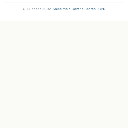
GUJ: desde 2002.
·
Saiba mais
·
Contribuidores
·
LGPD