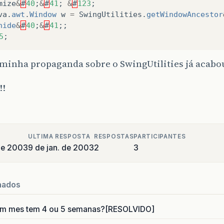
mize
&
#
40
;
&
#
41
;
&
#
123
;
va
.
awt
.
Window
w
=
SwingUtilities
.
getWindowAncestor
hide
&
#
40
;
&
#
41
;;
5
;
minha propaganda sobre o SwingUtilities já acabou.
!!
ULTIMA RESPOSTA
RESPOSTAS
PARTICIPANTES
 de 2003
9 de jan. de 2003
2
3
nados
um mes tem 4 ou 5 semanas?[RESOLVIDO]