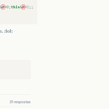
&
#
40
;
this
&
#
41
;;
 :lol:
31 respostas