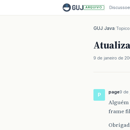
Discussoe
ARQUIVO
GUJ
Java
/
/
Topico
Atualiz
9 de janeiro de 2
page
9 de 
P
Alguém s
frame fi
Obrigad