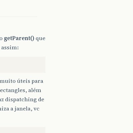
do
getParent()
que
i assim:
uito úteis para
rectangles, além
faz dispatching de
za a janela, vc