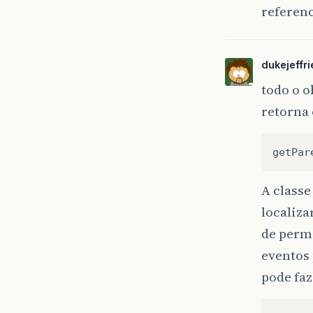
referen
dukejeffri
todo o o
retorna 
getPar
A class
localiza
de permi
eventos 
pode faz