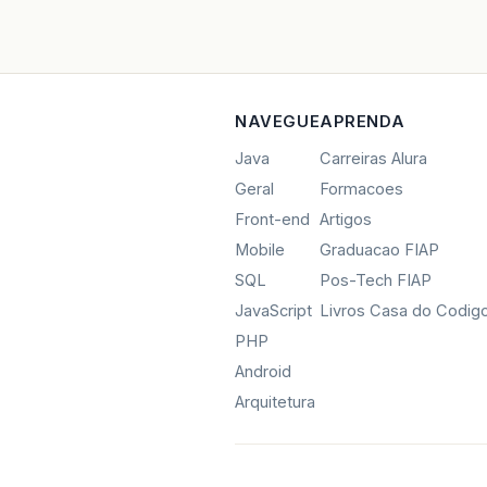
NAVEGUE
APRENDA
Java
Carreiras Alura
Geral
Formacoes
Front-end
Artigos
Mobile
Graduacao FIAP
SQL
Pos-Tech FIAP
JavaScript
Livros Casa do Codig
PHP
Android
Arquitetura