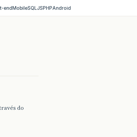
t‑end
Mobile
SQL
JS
PHP
Android
través do