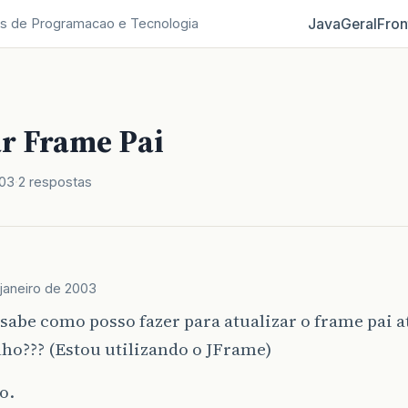
Java
Geral
Fron
s de Programacao e Tecnologia
ar Frame Pai
003
2 respostas
janeiro de 2003
abe como posso fazer para atualizar o frame pai a
lho??? (Estou utilizando o JFrame)
o.