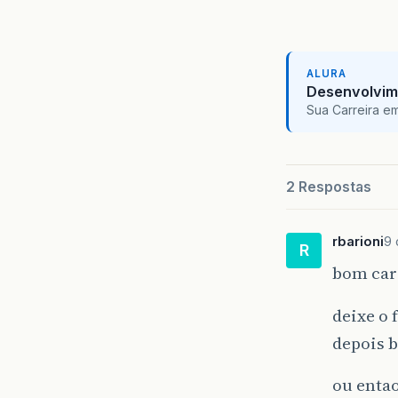
ALURA
Desenvolvim
Sua Carreira e
2 Respostas
rbarioni
9 
R
bom ca
deixe o
depois b
ou entao