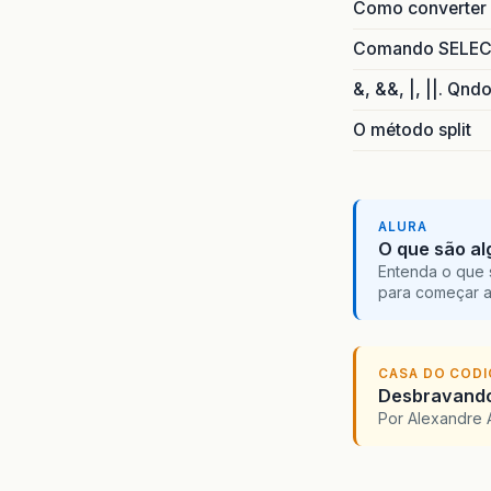
Como converter i
Comando SELECT 
&, &&, |, ||. Qnd
O método split
ALURA
O que são al
Entenda o que 
para começar 
CASA DO COD
Desbravando 
Por Alexandre 