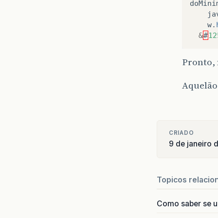
doMini
ja
w
.
&
#
12
Pronto, 
Aquelão
CRIADO
9 de janeiro
Topicos relacio
Como saber se 