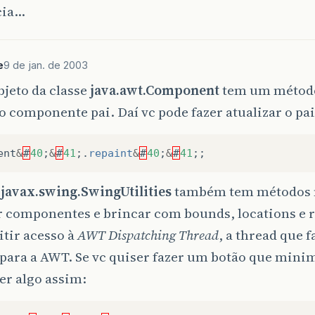
cia…
e
9 de jan. de 2003
bjeto da classe
java.awt.Component
tem um méto
o componente pai. Daí vc pode fazer atualizar o pa
ent
&
#
40
;
&
#
41
;.
repaint
&
#
40
;
&
#
41
;;
e
javax.swing.SwingUtilities
também tem métodos m
r componentes e brincar com bounds, locations e 
tir acesso à
AWT Dispatching Thread
, a thread que 
para a AWT. Se vc quiser fazer um botão que minimi
er algo assim: