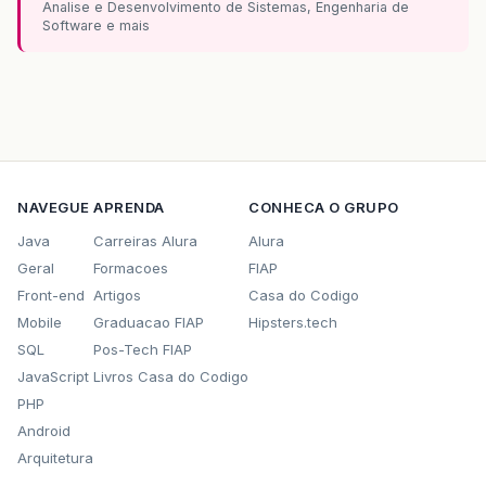
Analise e Desenvolvimento de Sistemas, Engenharia de
Software e mais
NAVEGUE
APRENDA
CONHECA O GRUPO
Java
Carreiras Alura
Alura
Geral
Formacoes
FIAP
Front-end
Artigos
Casa do Codigo
Mobile
Graduacao FIAP
Hipsters.tech
SQL
Pos-Tech FIAP
JavaScript
Livros Casa do Codigo
PHP
Android
Arquitetura