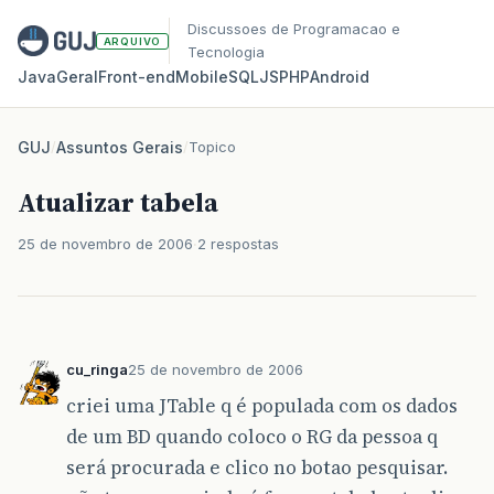
Discussoes de Programacao e
ARQUIVO
Tecnologia
Java
Geral
Front‑end
Mobile
SQL
JS
PHP
Android
GUJ
/
Assuntos Gerais
/
Topico
Atualizar tabela
25 de novembro de 2006
2 respostas
cu_ringa
25 de novembro de 2006
criei uma JTable q é populada com os dados
de um BD quando coloco o RG da pessoa q
será procurada e clico no botao pesquisar.