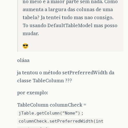
no meio e a maior parte sem nada. Como
btnCancelar
.
addActionListener
(
aumenta a largura das colunas de uma
btnCancelar
.
setToolTipText
(
"Fe
pnlBotoes
.
add
(
btnCancelar
);
tabela? Ja tentei tudo mas nao consigo.
To usando DefaultTableModel mas posso
btnAvancar
.
addActionListener
(
t
btnAvancar
.
setEnabled
(
false
);
mudar.
pnlBotoes
.
add
(
btnAvancar
);
pnlCentro
.
add
(
BorderLayout
.
CEN
oláaa
scrDados
.
setBorder
(
BorderFacto
ja tentou o método setPreferredWidth da
scrDados
.
getViewport
().
add
(
tbl
classe TableColumn ???
modelo
=
new
DefaultTableModel
por exemplo:
public
Class
getColumn
TableColumn columnCheck =
if
(
getValueAt
(
0
,
c
)
;
retu
jTable.getColumn(“Nome”)
columnCheck.setPreferredWidth(int
return
this
.
getClass
(