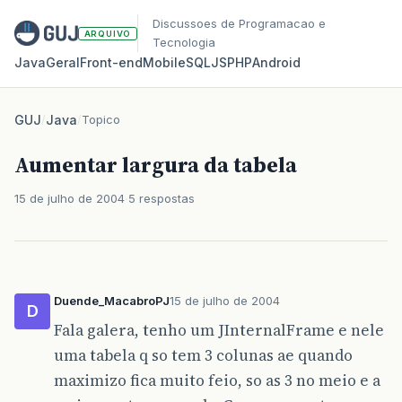
Discussoes de Programacao e
ARQUIVO
Tecnologia
Java
Geral
Front‑end
Mobile
SQL
JS
PHP
Android
GUJ
/
Java
/
Topico
Aumentar largura da tabela
15 de julho de 2004
5 respostas
Duende_MacabroPJ
15 de julho de 2004
D
Fala galera, tenho um JInternalFrame e nele
uma tabela q so tem 3 colunas ae quando
maximizo fica muito feio, so as 3 no meio e a