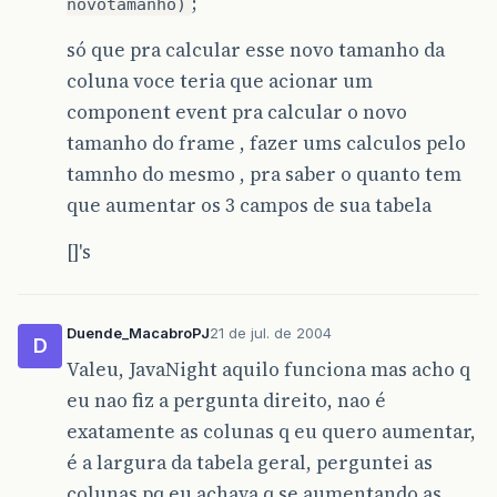
;
novotamanho)
}
};
só que pra calcular esse novo tamanho da
coluna voce teria que acionar um
vecColunasTabela
.
add
(
"Inspeção
component event pra calcular o novo
vecColunasTabela
.
add
(
"Empresa 
vecColunasTabela
.
add
(
"Empresa 
tamanho do frame , fazer ums calculos pelo
vecColunasTabela
.
add
(
"Visualiz
tamnho do mesmo , pra saber o quanto tem
que aumentar os 3 campos de sua tabela
}
[]'s
Duende_MacabroPJ
21 de jul. de 2004
D
Valeu, JavaNight aquilo funciona mas acho q
eu nao fiz a pergunta direito, nao é
exatamente as colunas q eu quero aumentar,
é a largura da tabela geral, perguntei as
colunas pq eu achava q se aumentando as