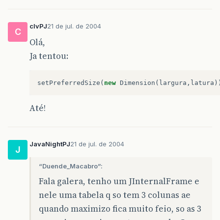
e
.
printStackTrace
();
}
clvPJ
21 de jul. de 2004
C
Olá,
SqlUtil
.
closeConnection
(
con
,
ps
,
rs
);
}
Ja tentou:
private
void
criaLayout
(){
setPreferredSize
(
new
Dimension
(
largura
,
latura
)
getContentPane
().
setLayout
(
new
getContentPane
().
add
(
BorderLay
getContentPane
().
add
(
BorderLay
Até!
pnlCentro
.
setLayout
(
new
Border
pnlBotoes
.
setLayout
(
new
FlowLa
JavaNightPJ
21 de jul. de 2004
J
btnVoltar
.
addActionListener
(
th
btnVoltar
.
setToolTipText
(
"Visu
“Duende_Macabro”:
pnlBotoes
.
add
(
btnVoltar
);
Fala galera, tenho um JInternalFrame e
btnVisualizar
.
addActionListene
nele uma tabela q so tem 3 colunas ae
btnVisualizar
.
setToolTipText
(
"
quando maximizo fica muito feio, so as 3
pnlBotoes
.
add
(
btnVisualizar
);