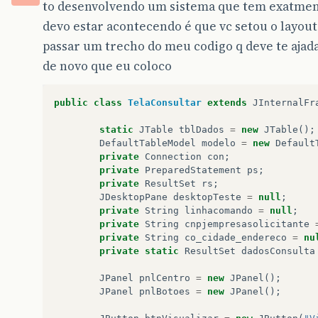
to desenvolvendo um sistema que tem exatmente
devo estar acontecendo é que vc setou o layout 
passar um trecho do meu codigo q deve te ajadar 
de novo que eu coloco
public
class
TelaConsultar
extends
JInternalFr
static
JTable
tblDados
=
new
JTable
();
DefaultTableModel
modelo
=
new
Default
private
Connection
con
;
private
PreparedStatement
ps
;
private
ResultSet
rs
;
JDesktopPane
desktopTeste
=
null
;
private
String
linhacomando
=
null
;
private
String
cnpjempresasolicitante
private
String
co_cidade_endereco
=
nu
private
static
ResultSet
dadosConsulta
JPanel
pnlCentro
=
new
JPanel
();
JPanel
pnlBotoes
=
new
JPanel
();