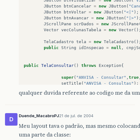
JButton
btnVisualizar
=
new
JButton
(
"V
JButton
btnCancelar
=
new
JButton
(
"Can
JButton
btnVoltar
=
new
JButton
(
"<|"
);
JButton
btnAvancar
=
new
JButton
(
"|>"
)
JScrollPane
scrDados
=
new
JScrollPane
Vector
vecColunasTabela
=
new
Vector
()
TelaCadastro
tela
=
new
TelaCadastro
()
public
String
idInspecao
=
null
,
cnpjS
public
TelaConsultar
()
throws
Exception
{
super
(
"ANVISA - Consultar"
,
true
setTitle
(
"ANVISA - Consultas"
);
setBounds
((
MenuInicial
.
LARGURA
qualquer duvida referente ao codigo me da um
criaLayout
();
montaDados
();
show
();
Duende_MacabroPJ
21 de jul. de 2004
D
Meu layout tava o padrão, mas mesmo colocando
}
uma parte da classe:
private
void
montaDados
(){