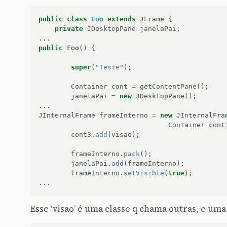
try
{
public
class
Foo
extends
JFrame
{
//Retorna um resultset com os dado
private
JDesktopPane
janelaPai
;
con
=
Conexao
.
getConexaoAccess
();
...
ps
=
con
.
prepareStatement
(
"SELECT 
public
Foo
()
{
rs
=
ps
.
executeQuery
();
super
(
"Teste"
);
}
catch
(
ClassNotFoundException
ex
)
/** @todo  Falta inserir uma api d
Container
cont
=
getContentPane
();
System
.
out
.
println
(
" Erro Class No
janelaPai
=
new
JDesktopPane
();
}
...
catch
(
SQLException
ex
)
{
JInternalFrame
frameInterno
=
new
JInternalFra
/** @todo  Falta inserir uma api d
Container
cont
System
.
out
.
println
(
" Erro SQLExcep
cont3
.
add
(
visao
);
}
frameInterno
.
pack
();
janelaPai
.
add
(
frameInterno
);
Vector
vecDados
=
new
Vector
();
frameInterno
.
setVisible
(
true
);
...
Vector
vecLinhaDados
=
null
;
boolean
importarsimnao
=
false
;
Esse ‘visao’ é uma classe q chama outras, e uma
try
{
int
co_int
=
0
;
while
(
rs
.
next
()){