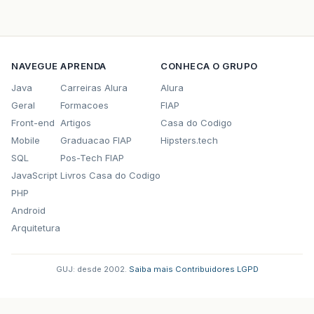
NAVEGUE
APRENDA
CONHECA O GRUPO
Java
Carreiras Alura
Alura
Geral
Formacoes
FIAP
Front-end
Artigos
Casa do Codigo
Mobile
Graduacao FIAP
Hipsters.tech
SQL
Pos-Tech FIAP
JavaScript
Livros Casa do Codigo
PHP
Android
Arquitetura
GUJ: desde 2002.
·
Saiba mais
·
Contribuidores
·
LGPD