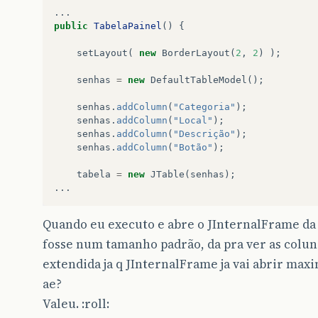
vecLinhaDados
=
new
Vector
()
...
public
TabelaPainel
()
{
vecLinhaDados
.
add
(
rs
.
getStri
vecLinhaDados
.
add
(
rs
.
getStri
setLayout
(
new
BorderLayout
(
2
,
2
)
);
co_int
=
rs
.
getInt
(
"co_empre
senhas
=
new
DefaultTableModel
();
if
(
co_int
==
0
)
senhas
.
addColumn
(
"Categoria"
);
vecLinhaDados
.
add
(
rs
senhas
.
addColumn
(
"Local"
);
else
senhas
.
addColumn
(
"Descrição"
);
vecLinhaDados
.
add
(
co
senhas
.
addColumn
(
"Botão"
);
vecLinhaDados
.
add
(
new
Boolea
tabela
=
new
JTable
(
senhas
);
vecDados
.
add
(
vecLinhaDados
);
...
}
Quando eu executo e abre o JInternalFrame da t
importarsimnao
=
false
;
fosse num tamanho padrão, da pra ver as coluna
modelo
.
setDataVector
(
vecDados
,
extendida ja q JInternalFrame ja vai abrir max
ae?
tblDados
.
setModel
(
modelo
);
Valeu. :roll:
}
catch
(
SQLException
e
)
{