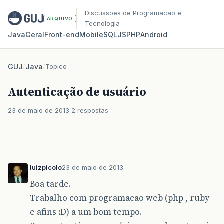
Discussoes de Programacao e
ARQUIVO
Tecnologia
Java
Geral
Front‑end
Mobile
SQL
JS
PHP
Android
GUJ
/
Java
/
Topico
Autenticação de usuário
23 de maio de 2013
2 respostas
luizpicolo
23 de maio de 2013
Boa tarde.
Trabalho com programacao web (php , ruby
e afins :D) a um bom tempo.