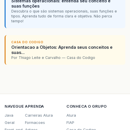
Sistemas operacionais: entenda seu conceito e
suas funções
Descubra o que são sistemas operacionais, suas funções e
tipos. Aprenda tudo de forma clara e objetiva. Não perca
tempo!
CASA DO CODIGO
Orientacao a Objetos: Aprenda seus conceitos e
suas...
Por Thiago Leite e Carvalho — Casa do Codigo
NAVEGUE
APRENDA
CONHECA O GRUPO
Java
Carreiras Alura
Alura
Geral
Formacoes
FIAP
Front-end
Artigos
Casa do Codigo