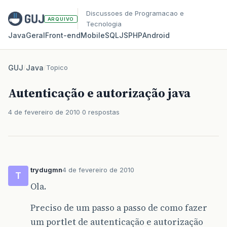
Discussoes de Programacao e
ARQUIVO
Tecnologia
Java
Geral
Front‑end
Mobile
SQL
JS
PHP
Android
GUJ
/
Java
/
Topico
Autenticação e autorização java
4 de fevereiro de 2010
0 respostas
trydugmn
4 de fevereiro de 2010
T
Ola.
Preciso de um passo a passo de como fazer
um portlet de autenticação e autorização