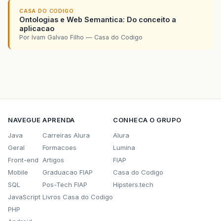
CASA DO CODIGO
Ontologias e Web Semantica: Do conceito a
aplicacao
Por Ivam Galvao Filho — Casa do Codigo
NAVEGUE
APRENDA
CONHECA O GRUPO
Java
Carreiras Alura
Alura
Geral
Formacoes
Lumina
Front-end
Artigos
FIAP
Mobile
Graduacao FIAP
Casa do Codigo
SQL
Pos-Tech FIAP
Hipsters.tech
JavaScript
Livros Casa do Codigo
PHP