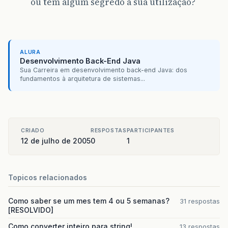
ou tem algum segredo a sua utilização?
ALURA
Desenvolvimento Back-End Java
Sua Carreira em desenvolvimento back-end Java: dos
fundamentos à arquitetura de sistemas...
CRIADO
RESPOSTAS
PARTICIPANTES
12 de julho de 2005
0
1
Topicos relacionados
Como saber se um mes tem 4 ou 5 semanas?
31 respostas
[RESOLVIDO]
Como converter inteiro para string!
13 respostas