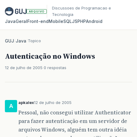
Discussoes de Programacao e
ARQUIVO
Tecnologia
Java
Geral
Front‑end
Mobile
SQL
JS
PHP
Android
GUJ
/
Java
/
Topico
Autenticação no Windows
12 de julho de 2005
0 respostas
apkalex
12 de julho de 2005
A
Pessoal, não consegui utilizar Authenticator
para fazer autenticação em um servidor de
arquivos Windows, alguém tem outra idéia