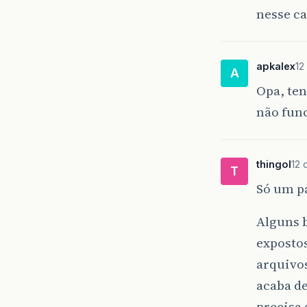
nesse ca
apkalex
12
A
Opa, te
não func
thingol
12 
T
Só um p
Alguns 
expostos
arquivo
acaba d
precisa