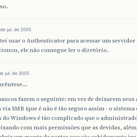
so.
 de jul. de 2005
ntei usar o Authenticator para acessar um servido
ionou, ele não consegue ler o diretório.
de jul. de 2005
arêntese…
bancos fazem o seguinte: em vez de deixarem seus
 via SMB (que é não é tão seguro assim - o sistema
s do Windows é tão complicado que o administrado
eixando com mais permissões que as devidas, além
 abrir um monte de portas que são sabidamente in