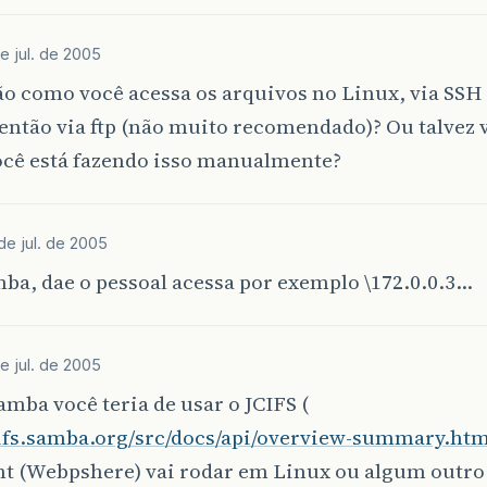
de jul. de 2005
o como você acessa os arquivos no Linux, via SSH (
então via ftp (não muito recomendado)? Ou talvez
cê está fazendo isso manualmente?
 de jul. de 2005
ba, dae o pessoal acessa por exemplo \172.0.0.3…
de jul. de 2005
amba você teria de usar o JCIFS (
jcifs.samba.org/src/docs/api/overview-summary.ht
nt (Webpshere) vai rodar em Linux ou algum outro