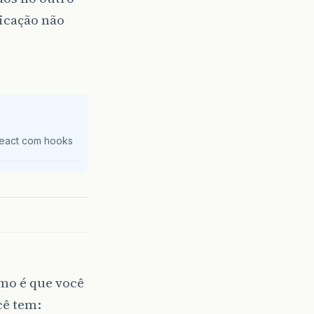
licação não
React com hooks
mo é que você
cê tem: