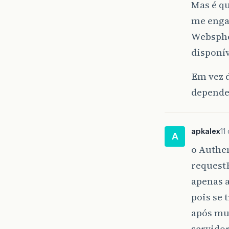
Mas é qu
me engan
Webspher
disponív
Em vez d
depende
apkalex
11
A
o Authe
request
apenas a
pois se 
após mui
servido