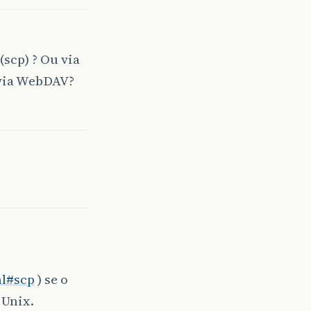
scp) ? Ou via
 via WebDAV?
ml#scp
) se o
 Unix.