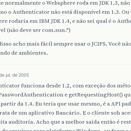
e normalmente o Websphere roda em JDK 1.3, não 1
o o Authenticator não está disponível em 1.3. Ou 
e rodaria em IBM JDK 1.4, e não sei qual é o Auth
el (não deve ser com.sun.*)
isso acho mais fácil sempre usar o JCIFS. Você não
ndo de ambientes.
 de jul. de 2005
nticator funciona desde 1.2, com exceção dos mét
PasswordAuthentication e getRequestingHost() qu
partir da 1.4. Eu teria que usar mesmo, é a API pa
trata de um aplicativo Bancário. E o cliente soh ace
ta auditoria. Acho que a melhor saida então é rest
r de arquivos para plataforma Windows, ou fazer 