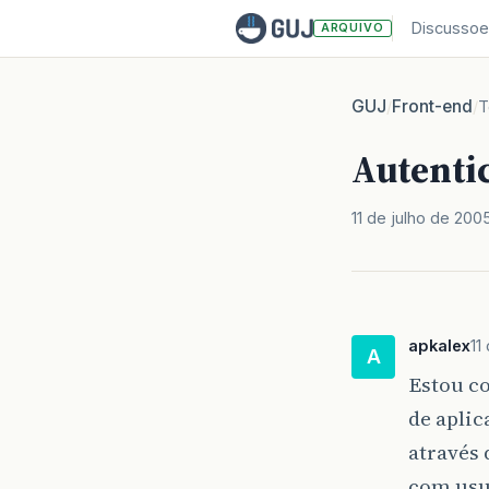
Discussoe
ARQUIVO
GUJ
Front-end
/
/
T
Autenti
11 de julho de 200
apkalex
11
A
Estou co
de aplic
através 
com usuá