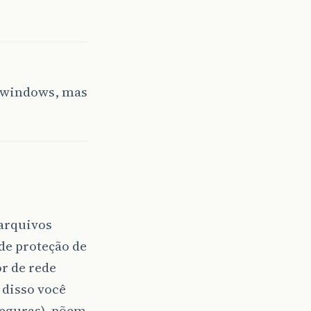
r windows, mas
 arquivos
 de proteção de
r de rede
 disso você
seguras), põem