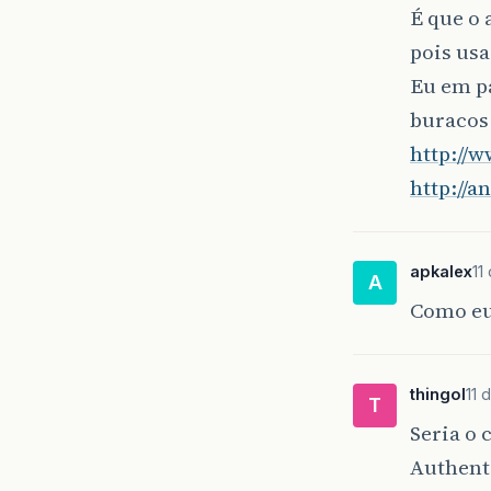
É que o
pois us
Eu em p
buracos 
http://w
http://
apkalex
11
A
Como eu
thingol
11 
T
Seria o 
Authent