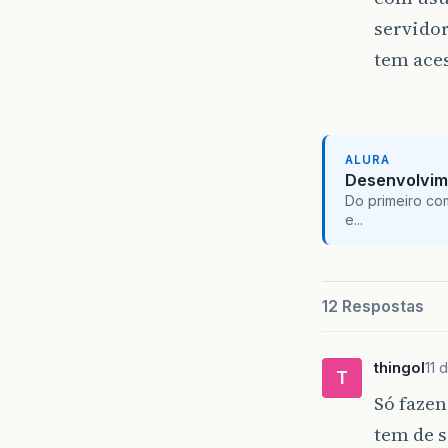
servidor
tem aces
ALURA
Desenvolvim
Do primeiro co
e...
12 Respostas
thingol
11 
T
Só faze
tem de s