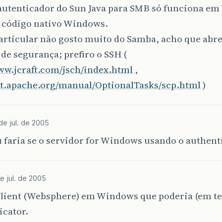
 autenticador do Sun Java para SMB só funciona e
a código nativo Windows.
articular não gosto muito do Samba, acho que abr
de segurança; prefiro o SSH (
ww.jcraft.com/jsch/index.html
,
ant.apache.org/manual/OptionalTasks/scp.html
)
 de jul. de 2005
 faria se o servidor for Windows usando o authent
de jul. de 2005
client (Websphere) em Windows que poderia (em te
icator.