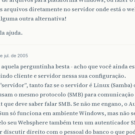
s arquivos diretamente no servidor onde está o we
alguma outra alternativa!
la ajuda.
de jul. de 2005
aquela perguntinha besta - acho que você ainda es
ndo cliente e servidor nessa sua configuração.
“servidor”, tanto faz se o servidor é Linux (Samba
usam o mesmo protocolo (SMB) para comunicação c
nt que deve saber falar SMB. Se não me engano, o A
Sun só funciona em ambiente Windows, mas não se
elo seu Websphere também tem um autenticador 
 discutir direito com o pessoal do banco o que po