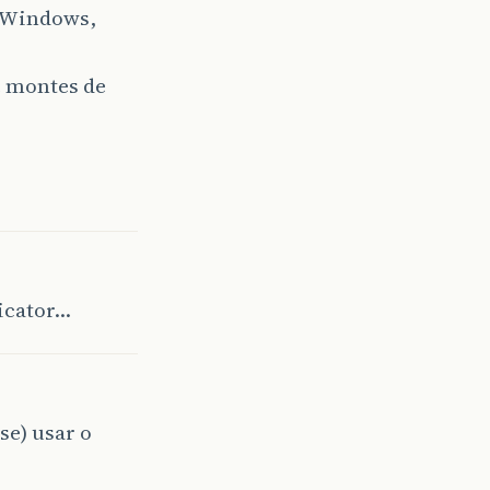
m Windows,
e montes de
icator…
se) usar o