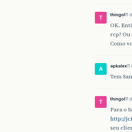
thingol
11 
T
OK. Entã
rcp? Ou 
Como vo
apkalex
11
A
Tem Sam
thingol
11 
T
Para o S
http://
seu clie