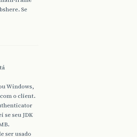
bshere. Se
tá
) ou Windows,
om o client.
uthenticator
i se seu JDK
SMB.
de ser usado