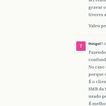
gravar o
tiveres 
Valeu pe
thingol
11 
T
Fazendo 
confundi
No caso 
porque 
É o clie
SMB da 
usado p
É melhor