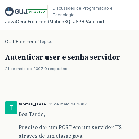
Discussoes de Programacao e
ARQUIVO
Tecnologia
Java
Geral
Front‑end
Mobile
SQL
JS
PHP
Android
GUJ
/
Front-end
/
Topico
Autenticar user e senha servidor
21 de maio de 2007
0 respostas
tarefas_javaPJ
21 de maio de 2007
T
Boa Tarde,
Preciso dar um POST em um servidor IIS
atraves de um classe java.