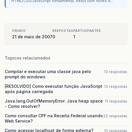
HTML/CSS/JavaScript fundamental, React com hooks e...
CRIADO
RESPOSTAS
PARTICIPANTES
21 de maio de 2007
0
1
Topicos relacionados
Compilar e executar uma classe java pelo
13 respostas
prompt do windows
[RESOLVIDO] Como executar função JavaScript
13 respostas
após página carregada
Java.lang.OutOfMemoryError: Java heap space
11 respostas
- Como resolver?
Como consultar CPF na Receita Federal usando
22 respostas
Web Service?
Como acessar localhost de forma externa?
13 respostas