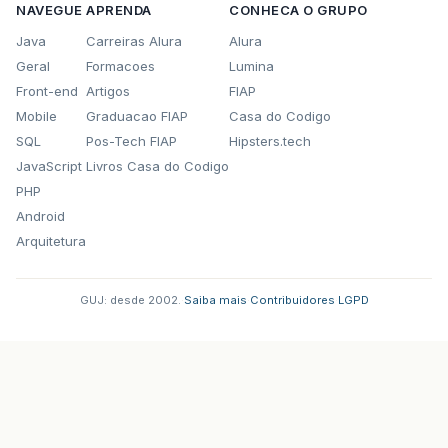
NAVEGUE
APRENDA
CONHECA O GRUPO
Java
Carreiras Alura
Alura
Geral
Formacoes
Lumina
Front-end
Artigos
FIAP
Mobile
Graduacao FIAP
Casa do Codigo
SQL
Pos-Tech FIAP
Hipsters.tech
JavaScript
Livros Casa do Codigo
PHP
Android
Arquitetura
GUJ: desde 2002.
·
Saiba mais
·
Contribuidores
·
LGPD