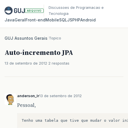
Discussoes de Programacao e
ARQUIVO
Tecnologia
Java
Geral
Front‑end
Mobile
SQL
JS
PHP
Android
GUJ
/
Assuntos Gerais
/
Topico
Auto-incremento JPA
13 de setembro de 2012
2 respostas
anderson_lr
13 de setembro de 2012
Pessoal,
Tenho
uma
tabela
que
tive
que
mudar
o
valor
in