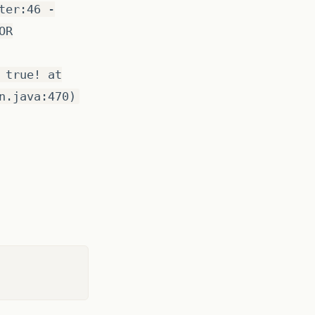
ter:46 -
OR
 true! at
n.java:470)