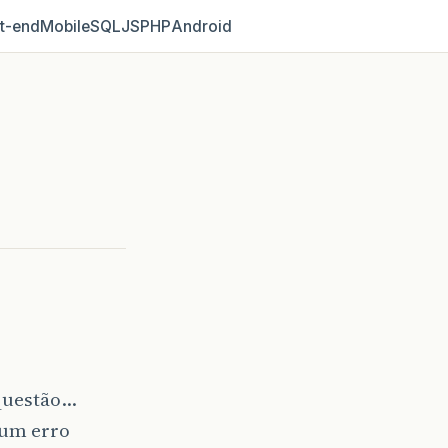
t‑end
Mobile
SQL
JS
PHP
Android
 questão…
 um erro