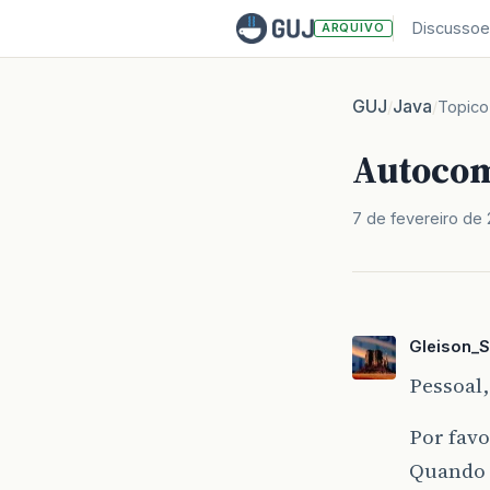
Discussoe
ARQUIVO
GUJ
Java
/
/
Topico
Autocom
7 de fevereiro de
Gleison_S
Pessoal,
Por favo
Quando 