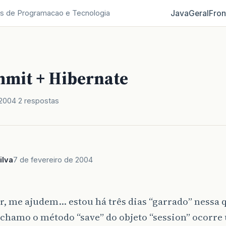
Java
Geral
Fron
s de Programacao e Tecnologia
mit + Hibernate
 2004
2 respostas
ilva
7 de fevereiro de 2004
r, me ajudem… estou há três dias “garrado” nessa
chamo o método “save” do objeto “session” ocorre