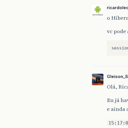
ricardole
o Hiber
vc pode 
sessio
Gleison_S
Olá, Ri
Eu já ha
e ainda 
15:17: