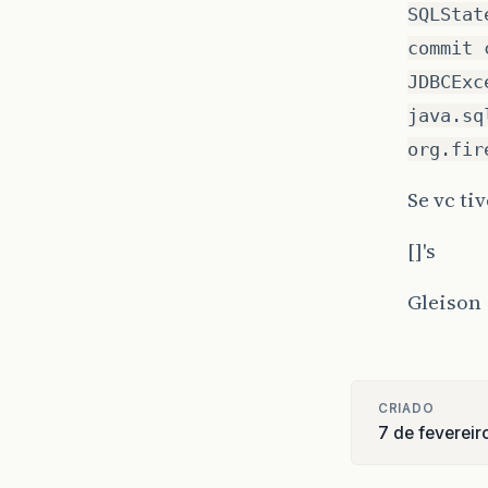
SQLStat
commit 
JDBCExc
java.sq
org.fir
Se vc ti
[]'s
Gleison
CRIADO
7 de feverei