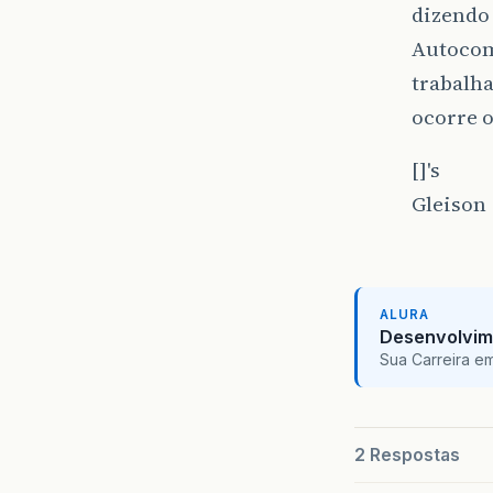
dizendo 
Autocom
trabalh
ocorre 
[]'s
Gleison
ALURA
Desenvolvim
Sua Carreira e
2 Respostas