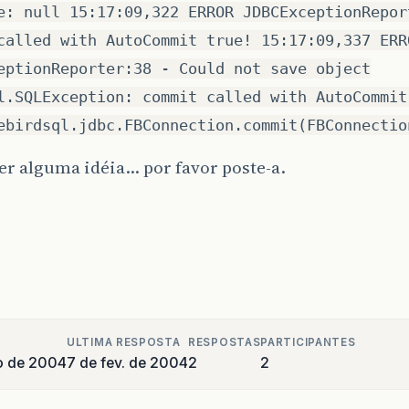
e: null 15:17:09,322 ERROR JDBCExceptionRepor
called with AutoCommit true! 15:17:09,337 ERR
eptionReporter:38 - Could not save object
l.SQLException: commit called with AutoCommit
ebirdsql.jdbc.FBConnection.commit(FBConnectio
ver alguma idéia… por favor poste-a.
ULTIMA RESPOSTA
RESPOSTAS
PARTICIPANTES
ro de 2004
7 de fev. de 2004
2
2