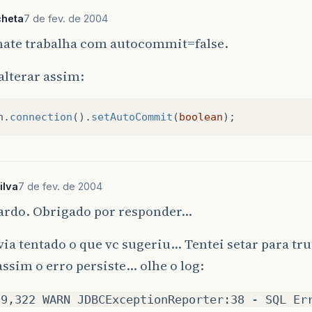
cheta
7 de fev. de 2004
nate trabalha com autocommit=false.
alterar assim:
n
.
connection
().
setAutoCommit
(
boolean
);
ilva
7 de fev. de 2004
cardo. Obrigado por responder…
via tentado o que vc sugeriu… Tentei setar para true
assim o erro persiste… olhe o log:
09,322 WARN JDBCExceptionReporter:38 - SQL Er