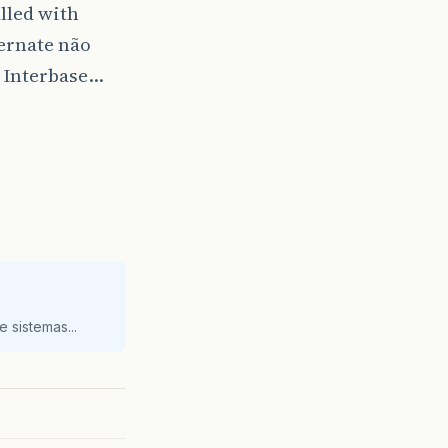
lled with
ernate não
o Interbase…
 sistemas...