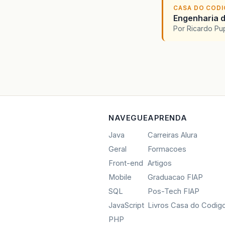
CASA DO COD
Engenharia d
Por Ricardo P
NAVEGUE
APRENDA
Java
Carreiras Alura
Geral
Formacoes
Front-end
Artigos
Mobile
Graduacao FIAP
SQL
Pos-Tech FIAP
JavaScript
Livros Casa do Codig
PHP