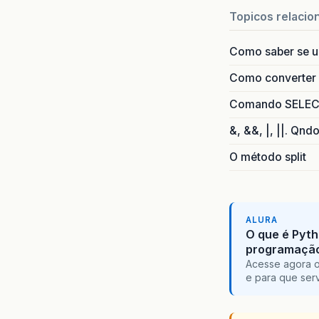
Topicos relacio
Como saber se 
Como converter i
Comando SELECT 
&, &&, |, ||. Qnd
O método split
ALURA
O que é Pyth
programaçã
Acesse agora o
e para que serv