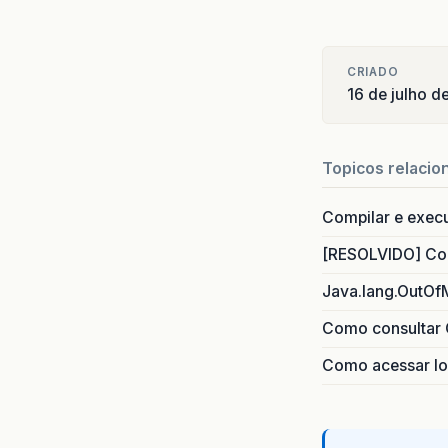
CRIADO
16 de julho d
Topicos relacio
Compilar e exec
[RESOLVIDO] Com
Java.lang.OutOf
Como consultar 
Como acessar lo