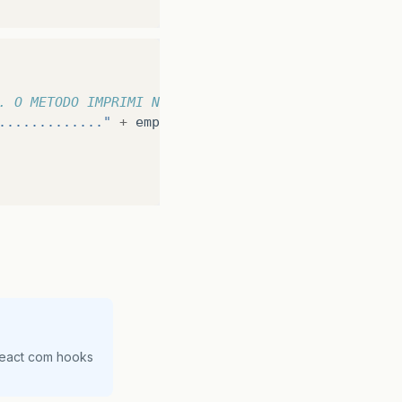
. O METODO IMPRIMI NULL...
............."
+
empresa
.
getNomeFantasia
());
React com hooks