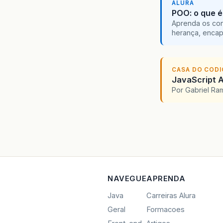
ALURA
POO: o que é
Aprenda os con
herança, encap
CASA DO COD
JavaScript A
Por Gabriel R
NAVEGUE
APRENDA
Java
Carreiras Alura
Geral
Formacoes