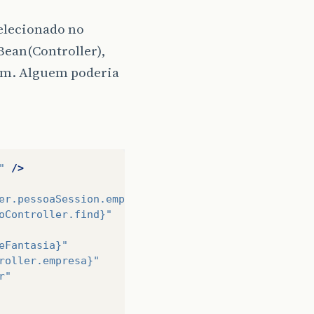
selecionado no
Bean(Controller),
hum. Alguem poderia
"
/>
er.pessoaSession.empresaCorrenteSessao}"
oController.find}"
eFantasia}"
roller.empresa}"
r"