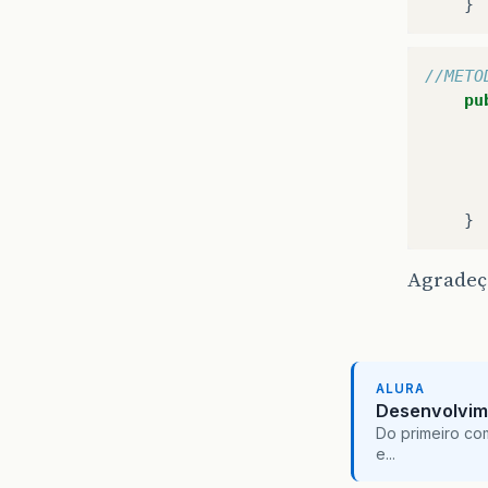
}
//METO
pu
}
Agradeç
ALURA
Desenvolvim
Do primeiro co
e...