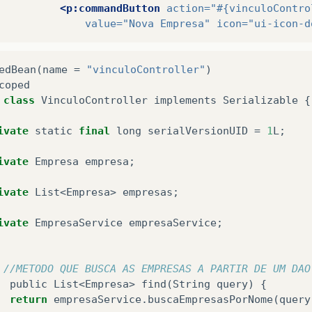
<p:commandButton
action=
"#{vinculoContro
value=
"Nova Empresa"
icon=
"ui-icon-d
edBean
(
name
=
"vinculoController"
)
coped
class
VinculoController
implements
Serializable
{
ivate
static
final
long
serialVersionUID
=
1
L
;
ivate
Empresa
empresa
;
ivate
List
<
Empresa
>
empresas
;
ivate
EmpresaService
empresaService
;
//METODO QUE BUSCA AS EMPRESAS A PARTIR DE UM DAO
public
List
<
Empresa
>
find
(
String
query
)
{
return
empresaService
.
buscaEmpresasPorNome
(
query