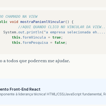
DO CHAMADO NA VIEW
blic
void
mostraPanienlVincular
()
{
//AQUI QUANDO CLICO NO VINCULAR DA VIEW..
System
.
out
.
println
(
"a empresa selecionada eh....
this
.
formVincula
=
true
;
this
.
formPesquisa
=
false
;
o a todos que poderem me ajudar.
ento Front-End React
mponente à liderança técnica! HTML/CSS/JavaScript fundamental, 