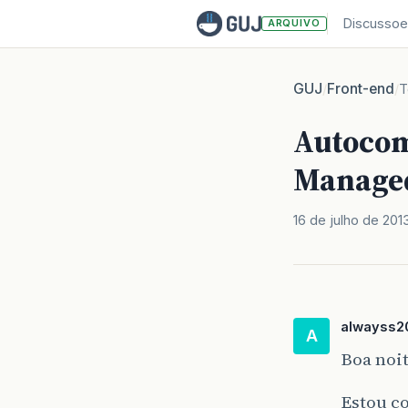
Discussoe
ARQUIVO
GUJ
Front-end
/
/
T
Autocom
Manage
16 de julho de 201
alwayss2
A
Boa noit
Estou co