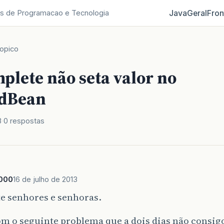
Java
Geral
Fron
s de Programacao e Tecnologia
opico
plete não seta valor no
dBean
3
0 respostas
000
16 de julho de 2013
e senhores e senhoras.
m o seguinte problema que a dois dias não consigo