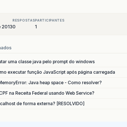
RESPOSTAS
PARTICIPANTES
e 2013
0
1
nados
utar uma classe java pelo prompt do windows
o executar função JavaScript após página carregada
MemoryError: Java heap space - Como resolver?
CPF na Receita Federal usando Web Service?
calhost de forma externa? [RESOLVIDO]