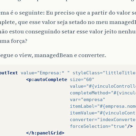
ma é o seguinte: Eu preciso que a partir do valor 
plete, que esse valor seja setado no meu managed
não estou conseguindo setar esse valor jeito nen
uma força?
segue o view, managedBean e converter.
putText
value=
"Empresa:* "
styleClass=
"littleTitle
<p:autoComplete
size=
"60"
value=
"#{vinculoControll
completeMethod=
"#{vincul
var=
"empresa"
itemLabel=
"#{empresa.nom
itemValue=
"#{vinculoCont
converter=
"indexConverte
forceSelection=
"true"
/>
</h:panelGrid>