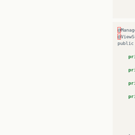
@
Manag
@
ViewS
public
pr
pr
pr
pr