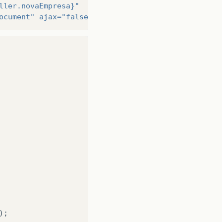
ller.novaEmpresa}"
ocument"
ajax=
"false"
/>
);