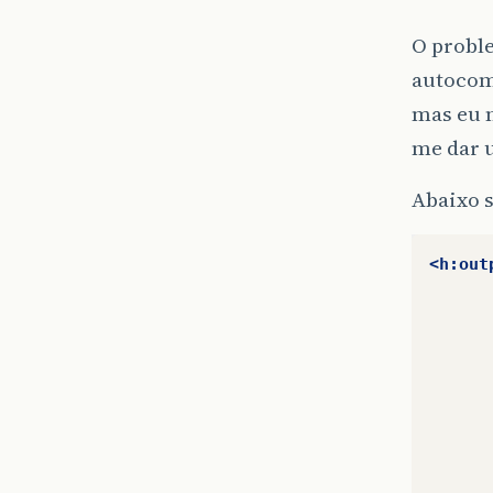
O proble
autocom
mas eu 
me dar 
Abaixo 
<h:out