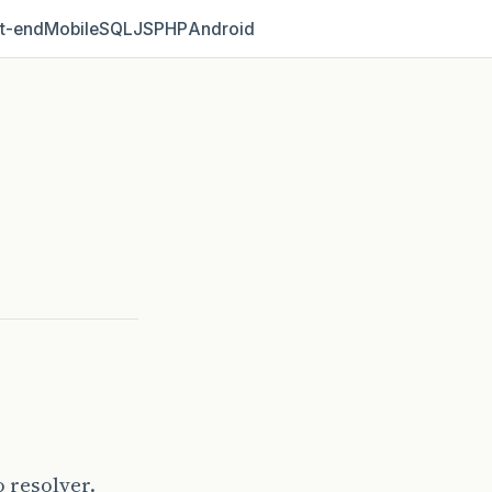
t‑end
Mobile
SQL
JS
PHP
Android
 resolver.