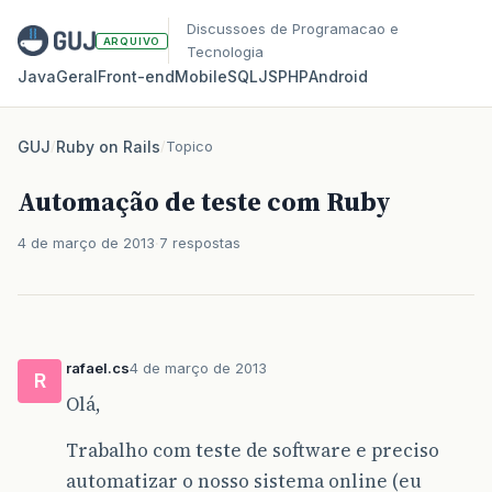
Discussoes de Programacao e
ARQUIVO
Tecnologia
Java
Geral
Front‑end
Mobile
SQL
JS
PHP
Android
GUJ
/
Ruby on Rails
/
Topico
Automação de teste com Ruby
4 de março de 2013
7 respostas
rafael.cs
4 de março de 2013
R
Olá,
Trabalho com teste de software e preciso
automatizar o nosso sistema online (eu