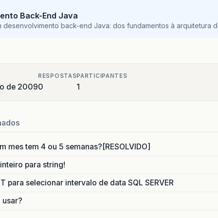
ento Back-End Java
m desenvolvimento back-end Java: dos fundamentos à arquitetura de
RESPOSTAS
PARTICIPANTES
ro de 2009
0
1
nados
um mes tem 4 ou 5 semanas?[RESOLVIDO]
nteiro para string!
para selecionar intervalo de data SQL SERVER
o usar?