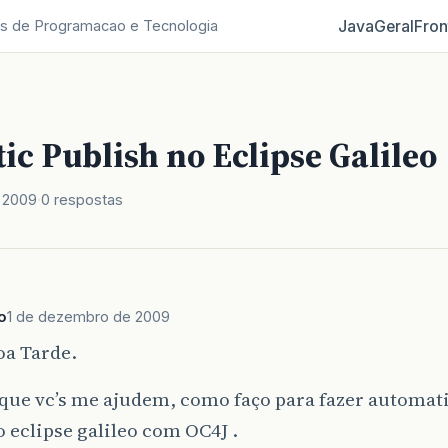
Java
Geral
Fron
s de Programacao e Tecnologia
c Publish no Eclipse Galileo
 2009
0 respostas
o
1 de dezembro de 2009
oa Tarde.
que vc’s me ajudem, como faço para fazer automat
 eclipse galileo com OC4J .