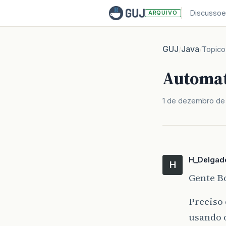
Discussoe
ARQUIVO
GUJ
Java
/
/
Topico
Automati
1 de dezembro de
H_Delgad
H
Gente B
Preciso 
usando o