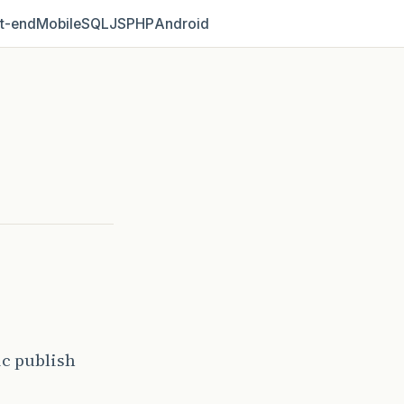
t‑end
Mobile
SQL
JS
PHP
Android
ic publish