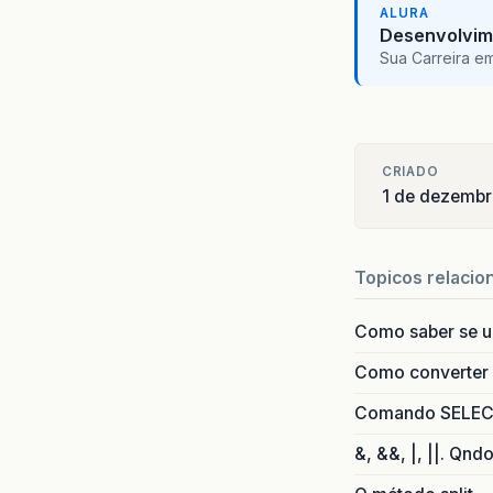
ALURA
Desenvolvim
Sua Carreira e
CRIADO
1 de dezemb
Topicos relacio
Como saber se 
Como converter i
Comando SELECT 
&, &&, |, ||. Qnd