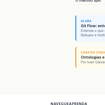
O método split
ALURA
Git Flow: en
Entenda o que 
Release e Hotf
CASA DO COD
Ontologias e
Por Ivam Galva
NAVEGUE
APRENDA