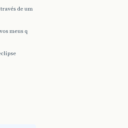
através de um
ivos meus q
clipse