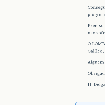
Consegui
plugin 
Preciso 
nao sof
O LOMBO
Galileo,
Alguem 
Obrigad
H. Delg