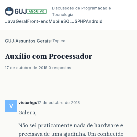
Discussoes de Programacao e
ARQUIVO
Tecnologia
Java
Geral
Front‑end
Mobile
SQL
JS
PHP
Android
GUJ
/
Assuntos Gerais
/
Topico
Auxílio com Processador
17 de outubro de 2018
0 respostas
victorhgs
17 de outubro de 2018
V
Galera,
Não sei praticamente nada de hardware e
precisava de uma ajudinha. Um conhecido