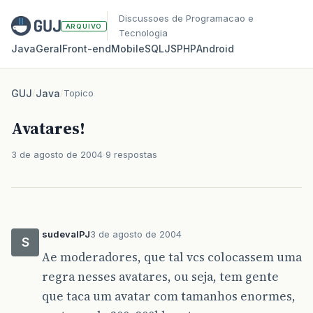
Discussoes de Programacao e
ARQUIVO
Tecnologia
Java
Geral
Front‑end
Mobile
SQL
JS
PHP
Android
GUJ
/
Java
/
Topico
Avatares!
3 de agosto de 2004
9 respostas
sudevalPJ
3 de agosto de 2004
S
Ae moderadores, que tal vcs colocassem uma
regra nesses avatares, ou seja, tem gente
que taca um avatar com tamanhos enormes,