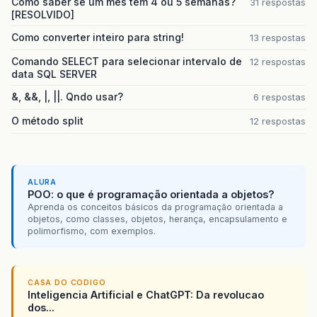
Como saber se um mes tem 4 ou 5 semanas?
31 respostas
[RESOLVIDO]
Como converter inteiro para string!
13 respostas
Comando SELECT para selecionar intervalo de
12 respostas
data SQL SERVER
&, &&, |, ||. Qndo usar?
6 respostas
O método split
12 respostas
ALURA
POO: o que é programação orientada a objetos?
Aprenda os conceitos básicos da programação orientada a
objetos, como classes, objetos, herança, encapsulamento e
polimorfismo, com exemplos.
CASA DO CODIGO
Inteligencia Artificial e ChatGPT: Da revolucao
dos...