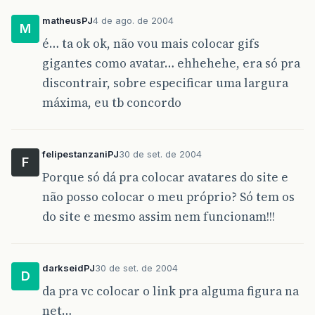
matheusPJ
4 de ago. de 2004
M
é… ta ok ok, não vou mais colocar gifs
gigantes como avatar… ehhehehe, era só pra
discontrair, sobre especificar uma largura
máxima, eu tb concordo
felipestanzaniPJ
30 de set. de 2004
F
Porque só dá pra colocar avatares do site e
não posso colocar o meu próprio? Só tem os
do site e mesmo assim nem funcionam!!!
darkseidPJ
30 de set. de 2004
D
da pra vc colocar o link pra alguma figura na
net…