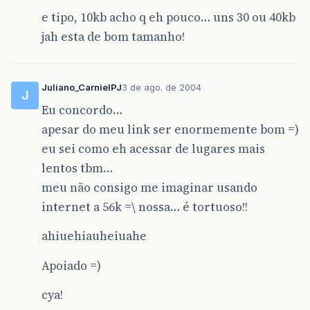
e tipo, 10kb acho q eh pouco… uns 30 ou 40kb
jah esta de bom tamanho!
Juliano_CarnielPJ
3 de ago. de 2004
J
Eu concordo…
apesar do meu link ser enormemente bom =)
eu sei como eh acessar de lugares mais
lentos tbm…
meu não consigo me imaginar usando
internet a 56k =\ nossa… é tortuoso!!
ahiuehiauheiuahe
Apoiado =)
cya!