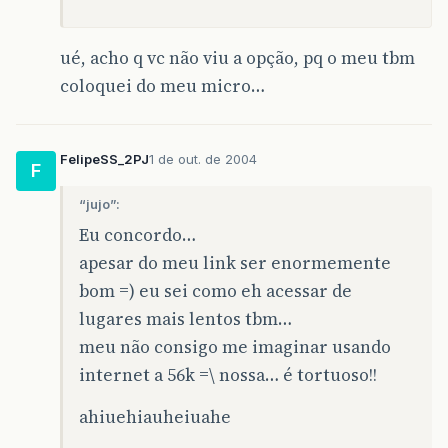
ué, acho q vc não viu a opção, pq o meu tbm
coloquei do meu micro…
FelipeSS_2PJ
1 de out. de 2004
F
“jujo”:
Eu concordo…
apesar do meu link ser enormemente
bom =) eu sei como eh acessar de
lugares mais lentos tbm…
meu não consigo me imaginar usando
internet a 56k =\ nossa… é tortuoso!!
ahiuehiauheiuahe