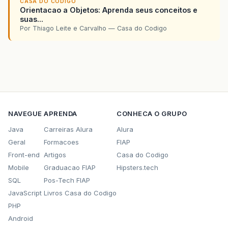
CASA DO CODIGO
Orientacao a Objetos: Aprenda seus conceitos e
suas...
Por Thiago Leite e Carvalho — Casa do Codigo
NAVEGUE
APRENDA
CONHECA O GRUPO
Java
Carreiras Alura
Alura
Geral
Formacoes
FIAP
Front-end
Artigos
Casa do Codigo
Mobile
Graduacao FIAP
Hipsters.tech
SQL
Pos-Tech FIAP
JavaScript
Livros Casa do Codigo
PHP
Android