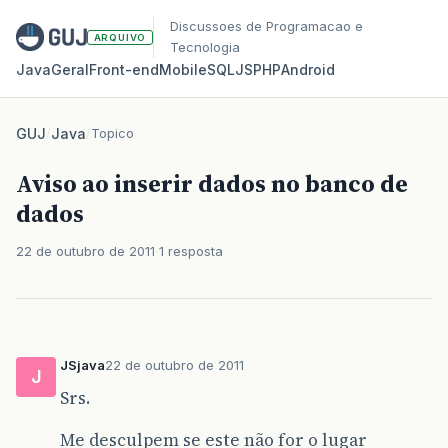
Discussoes de Programacao e
ARQUIVO
Tecnologia
Java
Geral
Front‑end
Mobile
SQL
JS
PHP
Android
GUJ
/
Java
/
Topico
Aviso ao inserir dados no banco de
dados
22 de outubro de 2011
1 resposta
JSjava
22 de outubro de 2011
J
Srs.
Me desculpem se este não for o lugar