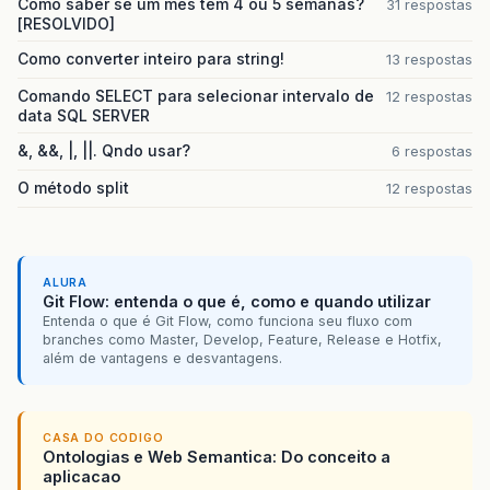
Como saber se um mes tem 4 ou 5 semanas?
31 respostas
[RESOLVIDO]
Como converter inteiro para string!
13 respostas
Comando SELECT para selecionar intervalo de
12 respostas
data SQL SERVER
&, &&, |, ||. Qndo usar?
6 respostas
O método split
12 respostas
ALURA
Git Flow: entenda o que é, como e quando utilizar
Entenda o que é Git Flow, como funciona seu fluxo com
branches como Master, Develop, Feature, Release e Hotfix,
além de vantagens e desvantagens.
CASA DO CODIGO
Ontologias e Web Semantica: Do conceito a
aplicacao