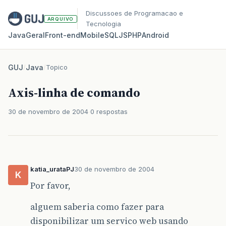
Discussoes de Programacao e
ARQUIVO
Tecnologia
Java
Geral
Front‑end
Mobile
SQL
JS
PHP
Android
GUJ
/
Java
/
Topico
Axis-linha de comando
30 de novembro de 2004
0 respostas
katia_urataPJ
30 de novembro de 2004
K
Por favor,
alguem saberia como fazer para
disponibilizar um servico web usando