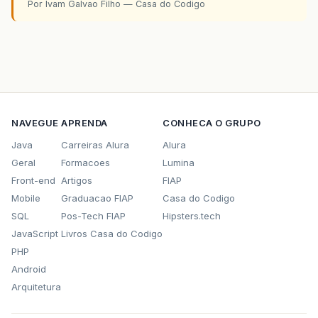
Por Ivam Galvao Filho — Casa do Codigo
NAVEGUE
APRENDA
CONHECA O GRUPO
Java
Carreiras Alura
Alura
Geral
Formacoes
Lumina
Front-end
Artigos
FIAP
Mobile
Graduacao FIAP
Casa do Codigo
SQL
Pos-Tech FIAP
Hipsters.tech
JavaScript
Livros Casa do Codigo
PHP
Android
Arquitetura