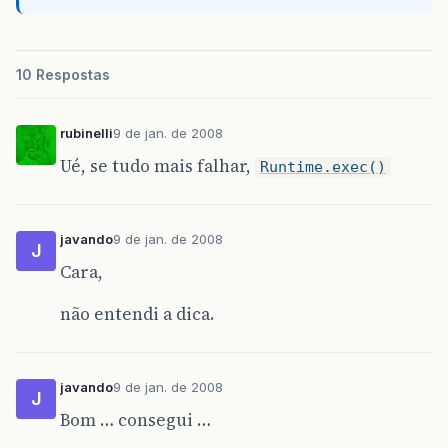
10 Respostas
rubinelli
9 de jan. de 2008
Ué, se tudo mais falhar,
Runtime.exec()
javando
9 de jan. de 2008
J
Cara,
não entendi a dica.
javando
9 de jan. de 2008
J
Bom … consegui …