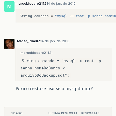
marcobiscaro2112
14 de jan. de 2010
M
String
comando
=
"mysql -u root -p senha nomeD
Helder_Ribeiro
14 de jan. de 2010
marcobiscaro2112:
String comando = "mysql -u root -p
senha nomeDoBanco <
arquivoDeBackup.sql";
Para o restore usa-se o mysqldump ?
CRIADO
ULTIMA RESPOSTA
RESPOSTAS