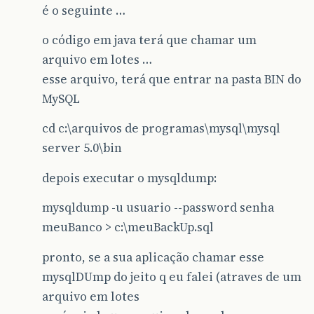
é o seguinte …
o código em java terá que chamar um
arquivo em lotes …
esse arquivo, terá que entrar na pasta BIN do
MySQL
cd c:\arquivos de programas\mysql\mysql
server 5.0\bin
depois executar o mysqldump:
mysqldump -u usuario --password senha
meuBanco > c:\meuBackUp.sql
pronto, se a sua aplicação chamar esse
mysqlDUmp do jeito q eu falei (atraves de um
arquivo em lotes