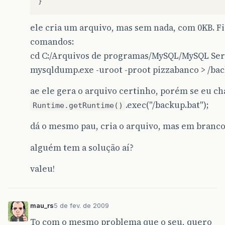
}
ele cria um arquivo, mas sem nada, com 0KB. F
comandos:
cd C:/Arquivos de programas/MySQL/MySQL Serv
mysqldump.exe -uroot -proot pizzabanco > /bac
ae ele gera o arquivo certinho, porém se eu c
.exec("/backup.bat");
Runtime.getRuntime()
dá o mesmo pau, cria o arquivo, mas em branc
alguém tem a solução aí?
valeu!
mau_rs
5 de fev. de 2009
To com o mesmo problema que o seu, quero