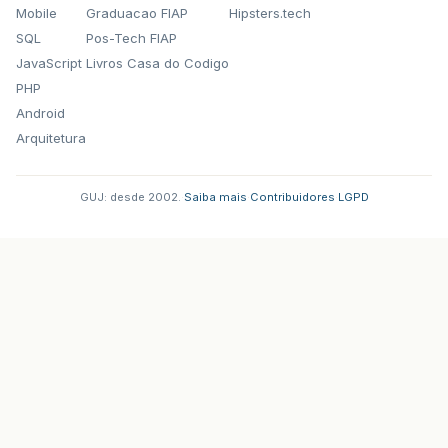
Mobile
Graduacao FIAP
Hipsters.tech
SQL
Pos-Tech FIAP
JavaScript
Livros Casa do Codigo
PHP
Android
Arquitetura
GUJ: desde 2002.
·
Saiba mais
·
Contribuidores
·
LGPD