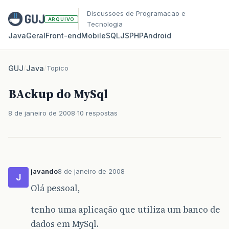
Discussoes de Programacao e
ARQUIVO
Tecnologia
Java
Geral
Front‑end
Mobile
SQL
JS
PHP
Android
GUJ
/
Java
/
Topico
BAckup do MySql
8 de janeiro de 2008
10 respostas
javando
8 de janeiro de 2008
J
Olá pessoal,
tenho uma aplicação que utiliza um banco de
dados em MySql.