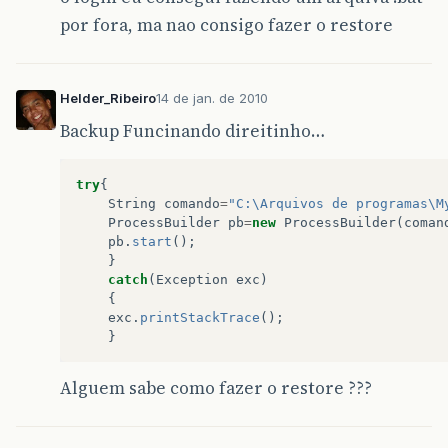
por fora, ma nao consigo fazer o restore
Helder_Ribeiro
14 de jan. de 2010
Backup Funcinando direitinho…
try
{
String
comando
=
"C:\Arquivos de programas\M
ProcessBuilder
pb
=
new
ProcessBuilder
(
coman
pb
.
start
();
}
catch
(
Exception
exc
)
{
exc
.
printStackTrace
();
}
Alguem sabe como fazer o restore ???