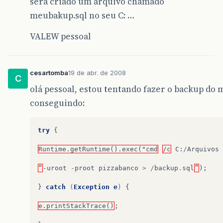
será criado um arquivo chamado
meubakup.sql no seu C: …
VALEW pessoal
cesartomba
19 de abr. de 2008
C
olá pessoal, estou tentando fazer o backup do
conseguindo:
try
{
Runtime.getRuntime().exec("cmd
/c
C
:
/
Arquivos
“
-
uroot
-
proot
pizzabanco
>
/
backup
.
sql
”
);
}
catch
(
Exception
e
)
{
e.printStackTrace()
;